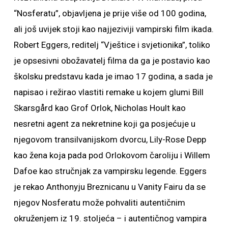
“Nosferatu”, objavljena je prije više od 100 godina,
ali još uvijek stoji kao najjeziviji vampirski film ikada.
Robert Eggers, reditelj “Vještice i svjetionika”, toliko
je opsesivni obožavatelj filma da ga je postavio kao
školsku predstavu kada je imao 17 godina, a sada je
napisao i režirao vlastiti remake u kojem glumi Bill
Skarsgård kao Grof Orlok, Nicholas Hoult kao
nesretni agent za nekretnine koji ga posjećuje u
njegovom transilvanijskom dvorcu, Lily-Rose Depp
kao žena koja pada pod Orlokovom čaroliju i Willem
Dafoe kao stručnjak za vampirsku legende. Eggers
je rekao Anthonyju Breznicanu u Vanity Fairu da se
njegov Nosferatu može pohvaliti autentičnim
okruženjem iz 19. stoljeća – i autentičnog vampira