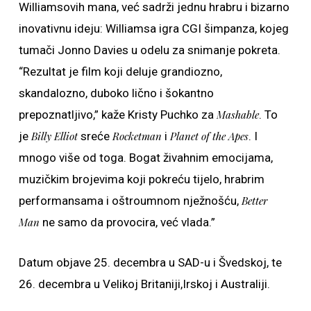
Williamsovih mana, već sadrži jednu hrabru i bizarno
inovativnu ideju: Williamsa igra CGI šimpanza, kojeg
tumači Jonno Davies u odelu za snimanje pokreta.
“Rezultat je film koji deluje grandiozno,
skandalozno, duboko lično i šokantno
prepoznatljivo,” kaže Kristy Puchko za
Mashable
. To
je
Billy Elliot
sreće
Rocketman
i
Planet of the Apes
. I
mnogo više od toga. Bogat živahnim emocijama,
muzičkim brojevima koji pokreću tijelo, hrabrim
performansama i oštroumnom nježnošću,
Better
Man
ne samo da provocira, već vlada.”
Datum objave 25. decembra u SAD-u i Švedskoj, te
26. decembra u Velikoj Britaniji,Irskoj i Australiji.