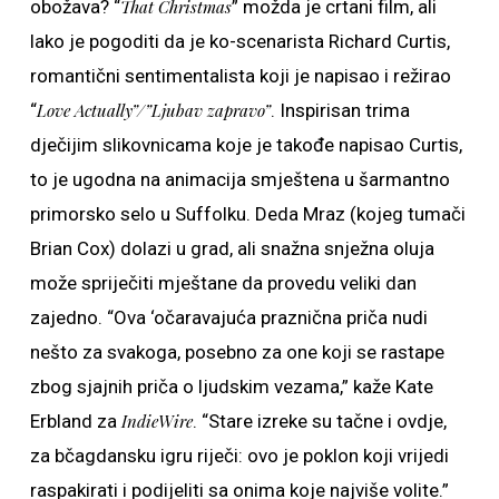
obožava? “
That Christmas
” možda je crtani film, ali
lako je pogoditi da je ko-scenarista Richard Curtis,
romantični sentimentalista koji je napisao i režirao
“
Love Actually”/”Ljubav zapravo”
. Inspirisan trima
dječijim slikovnicama koje je takođe napisao Curtis,
to je ugodna na animacija smještena u šarmantno
primorsko selo u Suffolku. Deda Mraz (kojeg tumači
Brian Cox) dolazi u grad, ali snažna snježna oluja
može spriječiti mještane da provedu veliki dan
zajedno. “Ova ‘očaravajuća praznična priča nudi
nešto za svakoga, posebno za one koji se rastape
zbog sjajnih priča o ljudskim vezama,” kaže Kate
Erbland za
IndieWire
. “Stare izreke su tačne i ovdje,
za bčagdansku igru riječi: ovo je poklon koji vrijedi
raspakirati i podijeliti sa onima koje najviše volite.”