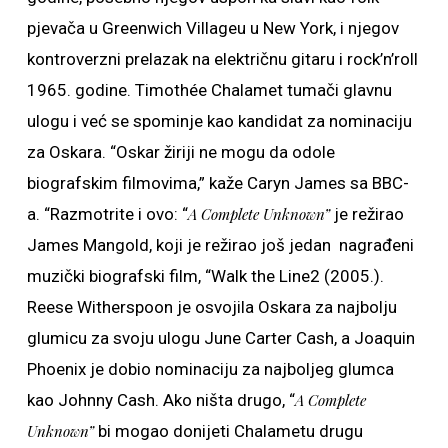
pjevača u Greenwich Villageu u New York, i njegov
kontroverzni prelazak na električnu gitaru i rock’n’roll
1965. godine. Timothée Chalamet tumači glavnu
ulogu i već se spominje kao kandidat za nominaciju
za Oskara. “Oskar žiriji ne mogu da odole
biografskim filmovima,” kaže Caryn James sa BBC-
a. “Razmotrite i ovo: “
A Complete Unknown”
je režirao
James Mangold, koji je režirao još jedan nagrađeni
muzički biografski film, “Walk the Line2 (2005.).
Reese Witherspoon je osvojila Oskara za najbolju
glumicu za svoju ulogu June Carter Cash, a Joaquin
Phoenix je dobio nominaciju za najboljeg glumca
kao Johnny Cash. Ako ništa drugo, “
A Complete
Unknown”
bi mogao donijeti Chalametu drugu