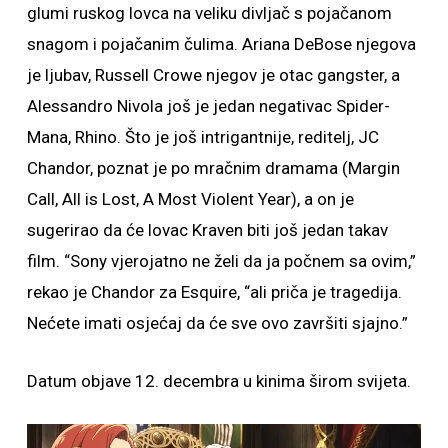
glumi ruskog lovca na veliku divljač s pojačanom
snagom i pojačanim čulima. Ariana DeBose njegova
je ljubav, Russell Crowe njegov je otac gangster, a
Alessandro Nivola još je jedan negativac Spider-
Mana, Rhino. Što je još intrigantnije, reditelj, JC
Chandor, poznat je po mračnim dramama (Margin
Call, All is Lost, A Most Violent Year), a on je
sugerirao da će lovac Kraven biti još jedan takav
film. “Sony vjerojatno ne želi da ja počnem sa ovim,”
rekao je Chandor za Esquire, “ali priča je tragedija.
Nećete imati osjećaj da će sve ovo završiti sjajno.”
Datum objave 12. decembra u kinima širom svijeta.