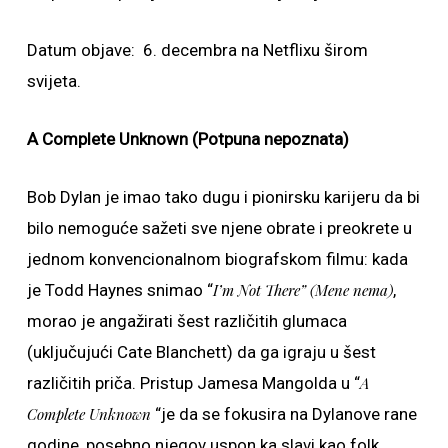
Datum objave: 6. decembra na Netflixu širom
svijeta.
A Complete Unknown (Potpuna nepoznata)
Bob Dylan je imao tako dugu i pionirsku karijeru da bi
bilo nemoguće sažeti sve njene obrate i preokrete u
jednom konvencionalnom biografskom filmu: kada
je Todd Haynes snimao “
I’m Not There” (Mene nema)
,
morao je angažirati šest različitih glumaca
(uključujući Cate Blanchett) da ga igraju u šest
različitih priča. Pristup Jamesa Mangolda u “
A
Complete Unknown
“je da se fokusira na Dylanove rane
godine, posebno njegov uspon ka slavi kao folk