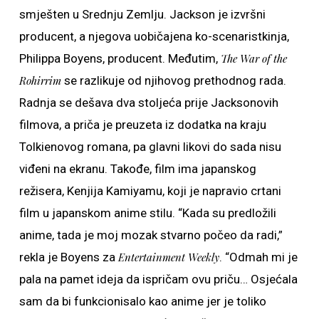
smješten u Srednju Zemlju. Jackson je izvršni
producent, a njegova uobičajena ko-scenaristkinja,
Philippa Boyens, producent. Međutim,
The War of the
Rohirrim
se razlikuje od njihovog prethodnog rada.
Radnja se dešava dva stoljeća prije Jacksonovih
filmova, a priča je preuzeta iz dodatka na kraju
Tolkienovog romana, pa glavni likovi do sada nisu
viđeni na ekranu. Takođe, film ima japanskog
režisera, Kenjija Kamiyamu, koji je napravio crtani
film u japanskom anime stilu. “Kada su predložili
anime, tada je moj mozak stvarno počeo da radi,”
rekla je Boyens za
Entertainment Weekly
. “Odmah mi je
pala na pamet ideja da ispričam ovu priču… Osjećala
sam da bi funkcionisalo kao anime jer je toliko