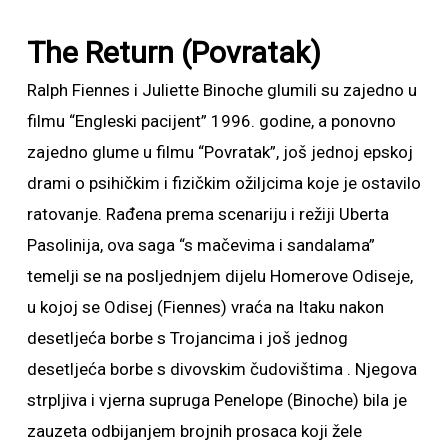
The Return (Povratak)
Ralph Fiennes i Juliette Binoche glumili su zajedno u
filmu “Engleski pacijent” 1996. godine, a ponovno
zajedno glume u filmu “Povratak”, još jednoj epskoj
drami o psihičkim i fizičkim ožiljcima koje je ostavilo
ratovanje. Rađena prema scenariju i režiji Uberta
Pasolinija, ova saga “s mačevima i sandalama”
temelji se na posljednjem dijelu Homerove Odiseje,
u kojoj se Odisej (Fiennes) vraća na Itaku nakon
desetljeća borbe s Trojancima i još jednog
desetljeća borbe s divovskim čudovištima . Njegova
strpljiva i vjerna supruga Penelope (Binoche) bila je
zauzeta odbijanjem brojnih prosaca koji žele