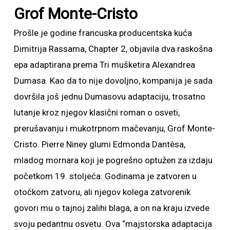
Grof Monte-Cristo
Prošle je godine francuska producentska kuća
Dimitrija Rassama, Chapter 2, objavila dva raskošna
epa adaptirana prema Tri mušketira Alexandrea
Dumasa. Kao da to nije dovoljno, kompanija je sada
dovršila još jednu Dumasovu adaptaciju, trosatno
lutanje kroz njegov klasični roman o osveti,
prerušavanju i mukotrpnom mačevanju, Grof Monte-
Cristo. Pierre Niney glumi Edmonda Dantèsa,
mladog mornara koji je pogrešno optužen za izdaju
početkom 19. stoljeća. Godinama je zatvoren u
otočkom zatvoru, ali njegov kolega zatvorenik
govori mu o tajnoj zalihi blaga, a on na kraju izvede
svoju pedantnu osvetu. Ova “majstorska adaptacija