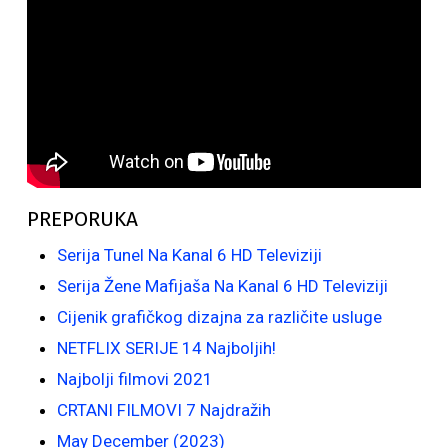
PREPORUKA
Serija Tunel Na Kanal 6 HD Televiziji
Serija Žene Mafijaša Na Kanal 6 HD Televiziji
Cijenik grafičkog dizajna za različite usluge
NETFLIX SERIJE 14 Najboljih!
Najbolji filmovi 2021
CRTANI FILMOVI 7 Najdražih
May December (2023)