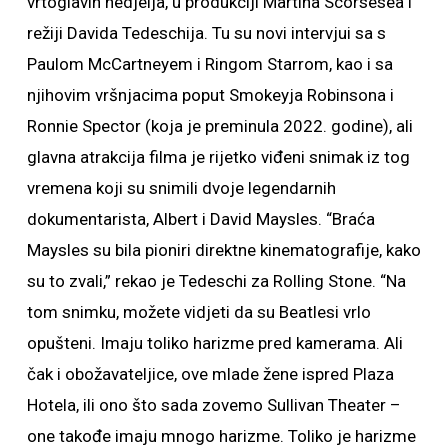
vrtoglavih nedjelja, u produkciji Martina Scorsesea i
režiji Davida Tedeschija. Tu su novi intervjui sa s
Paulom McCartneyem i Ringom Starrom, kao i sa
njihovim vršnjacima poput Smokeyja Robinsona i
Ronnie Spector (koja je preminula 2022. godine), ali
glavna atrakcija filma je rijetko viđeni snimak iz tog
vremena koji su snimili dvoje legendarnih
dokumentarista, Albert i David Maysles. “Braća
Maysles su bila pioniri direktne kinematografije, kako
su to zvali,” rekao je Tedeschi za Rolling Stone. “Na
tom snimku, možete vidjeti da su Beatlesi vrlo
opušteni. Imaju toliko harizme pred kamerama. Ali
čak i obožavateljice, ove mlade žene ispred Plaza
Hotela, ili ono što sada zovemo Sullivan Theater –
one takođe imaju mnogo harizme. Toliko je harizme