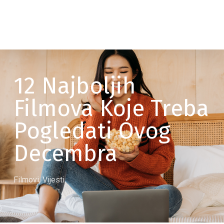
12 Najboljih
Filmova Koje Treba
Pogledati Ovog
Decembra
Filmovi
,
Vijesti