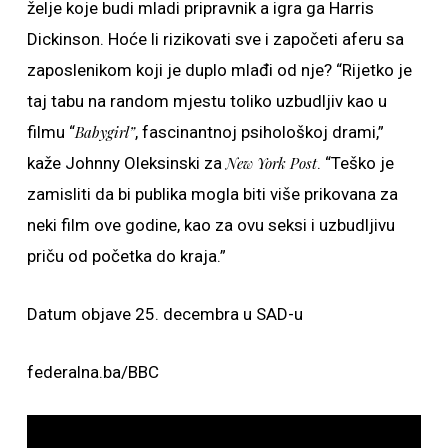
želje koje budi mladi pripravnik a igra ga Harris
Dickinson. Hoće li rizikovati sve i započeti aferu sa
zaposlenikom koji je duplo mlađi od nje? “Rijetko je
taj tabu na random mjestu toliko uzbudljiv kao u
filmu “
Babygirl”
, fascinantnoj psihološkoj drami,”
kaže Johnny Oleksinski za
New York Post
. “Teško je
zamisliti da bi publika mogla biti više prikovana za
neki film ove godine, kao za ovu seksi i uzbudljivu
priču od početka do kraja.”
Datum objave 25. decembra u SAD-u
federalna.ba/BBC