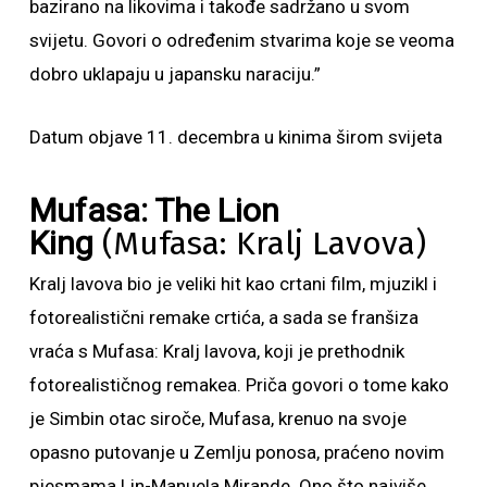
bazirano na likovima i takođe sadržano u svom
svijetu. Govori o određenim stvarima koje se veoma
dobro uklapaju u japansku naraciju.”
Datum objave 11. decembra u kinima širom svijeta
Mufasa: The Lion
King
(Mufasa: Kralj Lavova)
Kralj lavova bio je veliki hit kao crtani film, mjuzikl i
fotorealistični remake crtića, a sada se franšiza
vraća s Mufasa: Kralj lavova, koji je prethodnik
fotorealističnog remakea. Priča govori o tome kako
je Simbin otac siroče, Mufasa, krenuo na svoje
opasno putovanje u Zemlju ponosa, praćeno novim
pjesmama Lin-Manuela Mirande. Ono što najviše