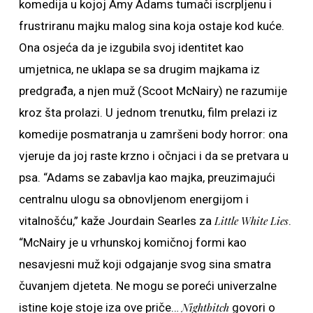
komedija u kojoj Amy Adams tumači iscrpljenu i
frustriranu majku malog sina koja ostaje kod kuće.
Ona osjeća da je izgubila svoj identitet kao
umjetnica, ne uklapa se sa drugim majkama iz
predgrađa, a njen muž (Scoot McNairy) ne razumije
kroz šta prolazi. U jednom trenutku, film prelazi iz
komedije posmatranja u zamršeni body horror: ona
vjeruje da joj raste krzno i očnjaci i da se pretvara u
psa. “Adams se zabavlja kao majka, preuzimajući
centralnu ulogu sa obnovljenom energijom i
vitalnošću,” kaže Jourdain Searles za
Little White Lies
.
“McNairy je u vrhunskoj komičnoj formi kao
nesavjesni muž koji odgajanje svog sina smatra
čuvanjem djeteta. Ne mogu se poreći univerzalne
istine koje stoje iza ove priče…
Nightbitch
govori o