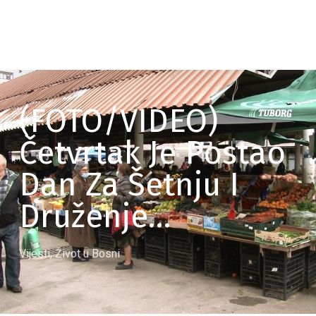
(FOTO/VIDEO)
Četvrtak Je Postao
Dan Za Šetnju I
Druženje…
Vijesti
,
Život u Bosni