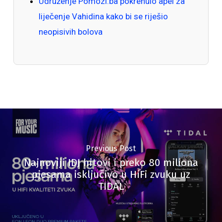
Udruženje Pomozi.ba pokrenulo apel za
liječenje Vahidina kako bi se riješio
neopisivih bolova
Previous Post
Najnoviji IDJ hitovi i preko 80 miliona
pjesama isključivo u HiFi zvuku uz
TIDAL