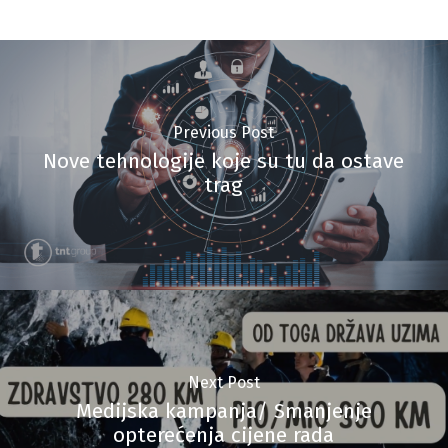
Previous Post
Nove tehnologije koje su tu da ostave
trag
Next Post
Medijska kampanja/ Smanjenje
opterećenja cijene rada