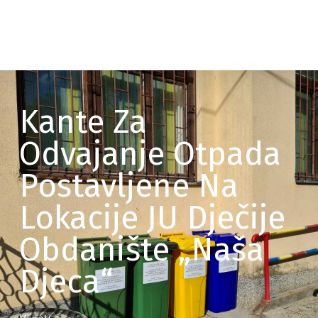
Kante Za
Odvajanje Otpada
Postavljene Na
Lokacije JU Dječije
Obdanište „Naša
Djeca“