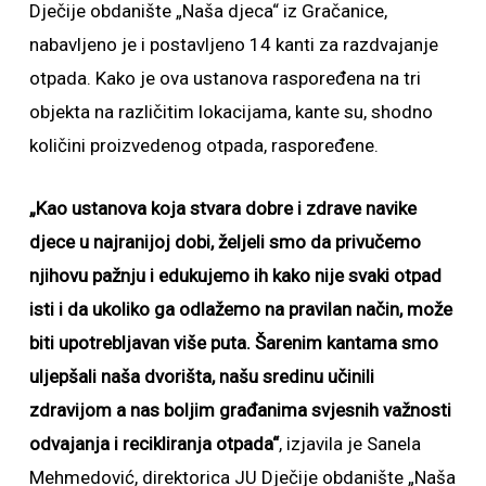
Dječije obdanište „Naša djeca“ iz Gračanice,
nabavljeno je i postavljeno 14 kanti za razdvajanje
otpada. Kako je ova ustanova raspoređena na tri
objekta na različitim lokacijama, kante su, shodno
količini proizvedenog otpada, raspoređene.
„Kao ustanova koja stvara dobre i zdrave navike
djece u najranijoj dobi, željeli smo da privučemo
njihovu pažnju i edukujemo ih kako nije svaki otpad
isti i da ukoliko ga odlažemo na pravilan način, može
biti upotrebljavan više puta. Šarenim kantama smo
uljepšali naša dvorišta, našu sredinu učinili
zdravijom a nas boljim građanima svjesnih važnosti
odvajanja i recikliranja otpada“
, izjavila je Sanela
Mehmedović, direktorica JU Dječije obdanište „Naša