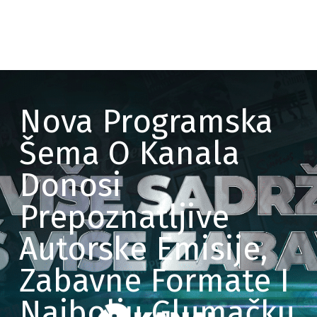
Nova Programska
Šema O Kanala
Donosi
Prepoznatljive
Autorske Emisije,
Zabavne Formate I
Najbolju Glumačku