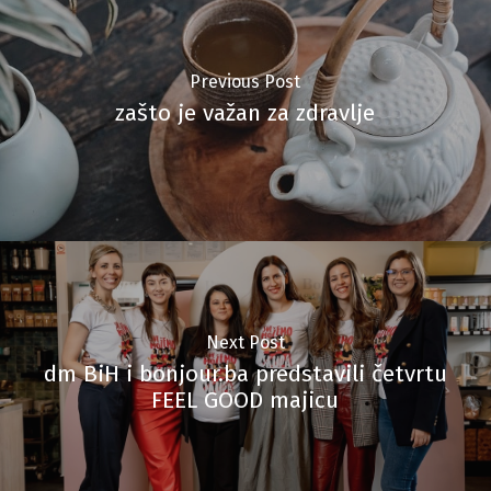
Previous Post
zašto je važan za zdravlje
Next Post
dm BiH i bonjour.ba predstavili četvrtu
FEEL GOOD majicu