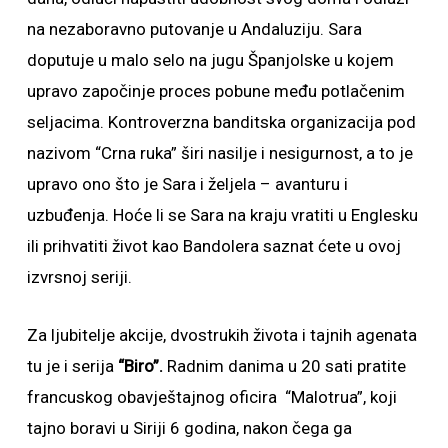
na nezaboravno putovanje u Andaluziju. Sara
doputuje u malo selo na jugu Španjolske u kojem
upravo započinje proces pobune među potlačenim
seljacima. Kontroverzna banditska organizacija pod
nazivom “Crna ruka” širi nasilje i nesigurnost, a to je
upravo ono što je Sara i željela – avanturu i
uzbuđenja. Hoće li se Sara na kraju vratiti u Englesku
ili prihvatiti život kao Bandolera saznat ćete u ovoj
izvrsnoj seriji.
Za ljubitelje akcije, dvostrukih života i tajnih agenata
tu je i serija
“Biro”.
Radnim danima u 20 sati pratite
francuskog obavještajnog oficira “Malotrua”, koji
tajno boravi u Siriji 6 godina, nakon čega ga