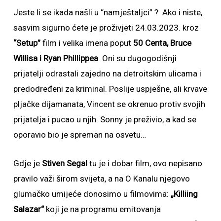
Jeste li se ikada našli u “namještaljci” ? Ako i niste,
sasvim sigurno ćete je proživjeti 24.03.2023. kroz
“Setup”
film i velika imena poput
50 Centa, Bruce
Willisa i Ryan Phillippea
. Oni su dugogodišnji
prijatelji odrastali zajedno na detroitskim ulicama i
predodređeni za kriminal. Poslije uspješne, ali krvave
pljačke dijamanata, Vincent se okrenuo protiv svojih
prijatelja i pucao u njih. Sonny je preživio, a kad se
oporavio bio je spreman na osvetu…
Gdje je
Stiven Segal
tu je i dobar film, ovo nepisano
pravilo važi širom svijeta, a na O Kanalu njegovo
glumačko umijeće donosimo u filmovima:
„Killiing
Salazar“
koji je na programu emitovanja