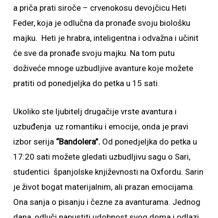
a priča prati siroče – crvenokosu devojčicu Heti
Feder, koja je odlučna da pronađe svoju biološku
majku. Heti je hrabra, inteligentna i odvažna i učinit
će sve da pronađe svoju majku. Na tom putu
doživeće mnoge uzbudljive avanture koje možete
pratiti od ponedjeljka do petka u 15 sati.
Ukoliko ste ljubitelj drugačije vrste avantura i
uzbuđenja uz romantiku i emocije, onda je pravi
izbor serija
“Bandolera”.
Od ponedjeljka do petka u
17:20 sati možete gledati uzbudljivu sagu o Sari,
studentici španjolske književnosti na Oxfordu. Sarin
je život bogat materijalnim, ali prazan emocijama.
Ona sanja o pisanju i čezne za avanturama. Jednog
dana, odluči napustiti udobnost svog doma i odlazi