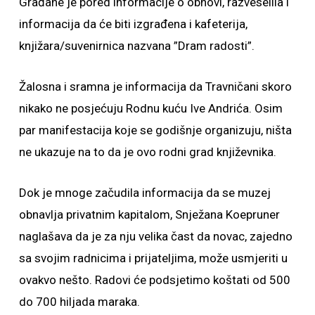
Građane je pored informacije o obnovi, razveselila i
informacija da će biti izgrađena i kafeterija,
knjižara/suvenirnica nazvana ”Dram radosti”.
Žalosna i sramna je informacija da Travničani skoro
nikako ne posjećuju Rodnu kuću Ive Andrića. Osim
par manifestacija koje se godišnje organizuju, ništa
ne ukazuje na to da je ovo rodni grad književnika.
Dok je mnoge začudila informacija da se muzej
obnavlja privatnim kapitalom, Snježana Koepruner
naglašava da je za nju velika čast da novac, zajedno
sa svojim radnicima i prijateljima, može usmjeriti u
ovakvo nešto. Radovi će podsjetimo koštati od 500
do 700 hiljada maraka.