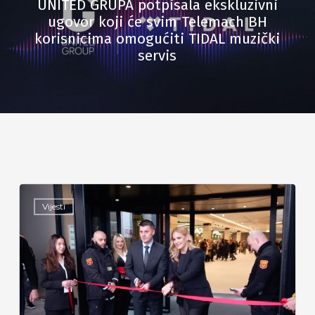
UNITED GRUPA potpisala ekskluzivni
ugovor koji će svim Telemach BH
korisnicima omogućiti TIDAL muzički
servis
Vijesti