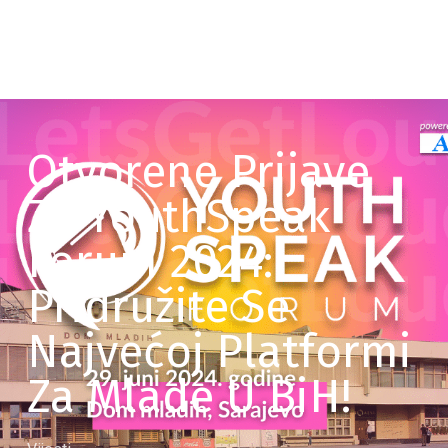
Otvorene Prijave
Za YouthSpeak
Forum 2024:
Pridružite Se
Najvećoj Platformi
Za Mlade U BiH!