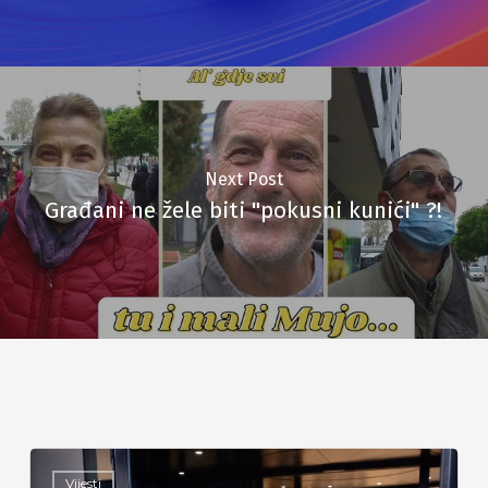
Next Post
Građani ne žele biti "pokusni kunići" ?!
Vijesti