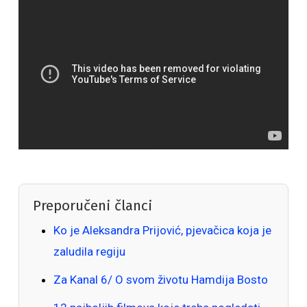
Preporučeni članci
Ko je Aleksandra Prijović, pjevačica koja je
zaludila regiju
Za Kanal 6/ O svom životu Hamdija Bosto