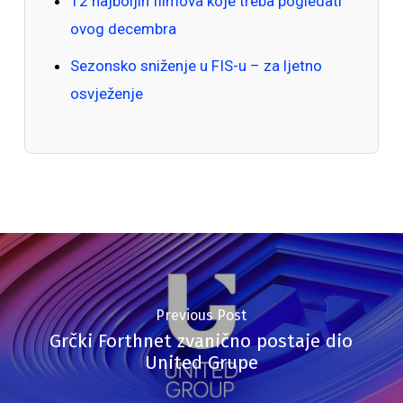
12 najboljih filmova koje treba pogledati
ovog decembra
Sezonsko sniženje u FIS-u – za ljetno
osvježenje
Previous Post
Grčki Forthnet zvanično postaje dio
United Grupe