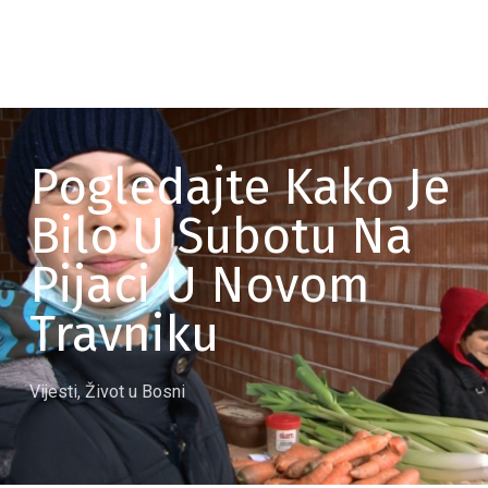
Pogledajte Kako Je
Bilo U Subotu Na
Pijaci U Novom
Travniku
Vijesti
,
Život u Bosni