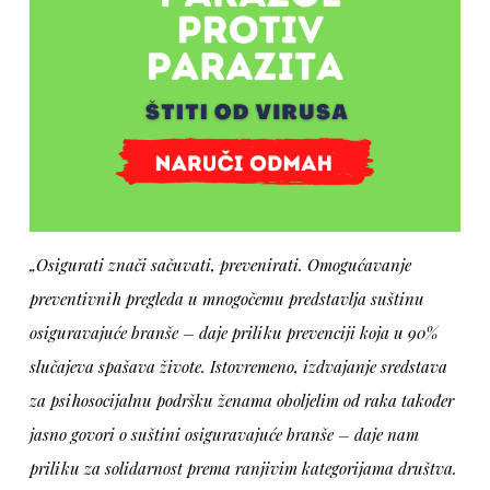
„Osigurati znači sačuvati, prevenirati. O
mogućavanje
preventivnih pregleda u mnogočemu predstavlja suštinu
osiguravajuće branše – daje priliku prevenciji koja u 90%
slučajeva spašava živote. Istovremeno, izdvajanje sredstava
za psihosocijalnu podršku ženama oboljelim od raka također
jasno govori o suštini osiguravajuće branše – daje nam
priliku za solidarnost prema ranjivim kategorijama društva.