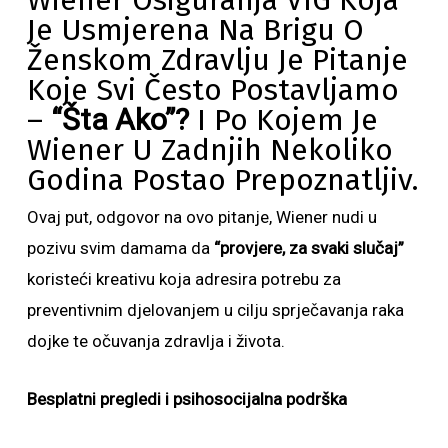
Wiener Osiguranja VIG Koja
Je Usmjerena Na Brigu O
Ženskom Zdravlju Je Pitanje
Koje Svi Često Postavljamo
–
“Šta Ako”?
I Po Kojem Je
Wiener U Zadnjih Nekoliko
Godina Postao Prepoznatljiv.
Ovaj put, odgovor na ovo pitanje, Wiener nudi u
pozivu svim damama da
“provjere, za svaki slučaj”
koristeći kreativu koja adresira potrebu za
preventivnim djelovanjem u cilju sprječavanja raka
dojke te očuvanja zdravlja i života.
Besplatni pregledi i psihosocijalna podrška