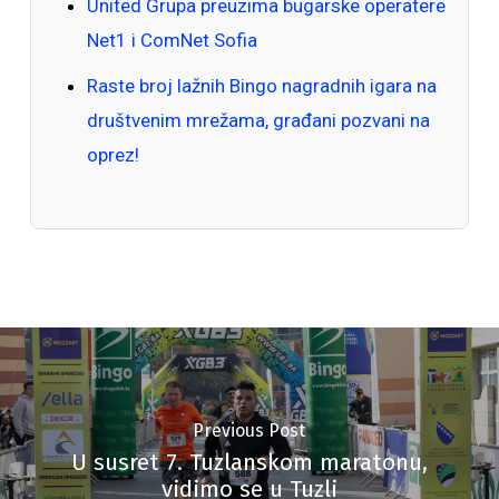
United Grupa preuzima bugarske operatere
Net1 i ComNet Sofia
Raste broj lažnih Bingo nagradnih igara na
društvenim mrežama, građani pozvani na
oprez!
Previous Post
U susret 7. Tuzlanskom maratonu,
vidimo se u Tuzli