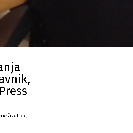
anja
avnik,
Press
ene životinje,