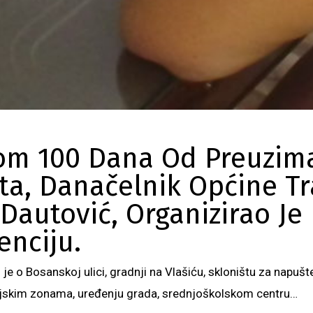
m 100 Dana Od Preuzim
a, Danačelnik Općine Tr
Dautović, Organizirao Je 
enciju.
lo je o Bosanskoj ulici, gradnji na Vlašiću, skloništu za napušt
rijskim zonama, uređenju grada, srednjoškolskom centru…