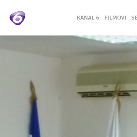
Skip
to
KANAL 6
FILMOVI
SE
main
content