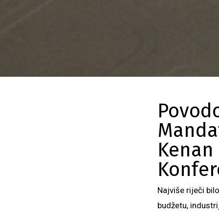
Povodo
Mandat
Kenan 
Konfer
Najviše riječi bi
budžetu, indust