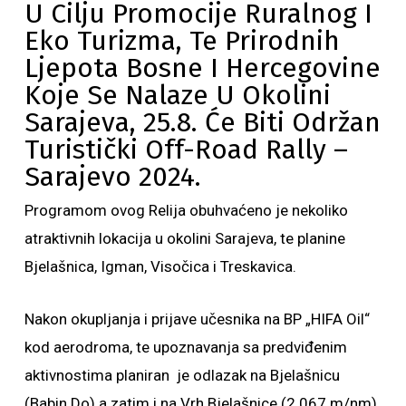
U Cilju Promocije Ruralnog I
Eko Turizma, Te Prirodnih
Ljepota Bosne I Hercegovine
Koje Se Nalaze U Okolini
Sarajeva, 25.8. Će Biti Održan
Turistički Off-Road Rally –
Sarajevo 2024.
Programom ovog Relija obuhvaćeno je nekoliko
atraktivnih lokacija u okolini Sarajeva, te planine
Bjelašnica, Igman, Visočica i Treskavica.
Nakon okupljanja i prijave učesnika na BP „HIFA Oil“
kod aerodroma, te upoznavanja sa predviđenim
aktivnostima planiran je odlazak na Bjelašnicu
(Babin Do) a zatim i na Vrh Bjelašnice (2.067 m/nm),