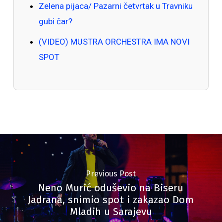
Zelena pijaca/ Pazarni četvrtak u Travniku
gubi čar?
(VIDEO) MUSTRA ORCHESTRA IMA NOVI
SPOT
Previous Post
Neno Murić oduševio na Biseru
Jadrana, snimio spot i zakazao Dom
Mladih u Sarajevu