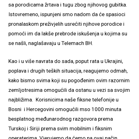
sa porodicama žrtava i tugu zbog njihovog gubitka.
Istovremeno, ispunjeni smo nadom da će spasioci
pronalaskom preživjelih usrećiti njihove porodice i
pomoći im da lakše prebrode iskušenja u kojima su
se našli, naglašavaju u Telemach BH.
Kao i u više navrata do sada, poput rata u Ukrajini,
poplava i drugih teških situacija, reagujemo odmah,
kako bismo svima koji su pogođenim ovim razornim
zemljotresima omogućili da ostanu u vezi sa svojim
najbližima. Korisnicima naše fiksne telefonije u
Bosni i Hercegovini omogućili mso 1000 minuta
besplatnog međunarodnog razgovora prema
Turskoj i Siriji prema svim mobilnim i fiksnim
operaterima. Vjerujemo da ćemo na ovaj način