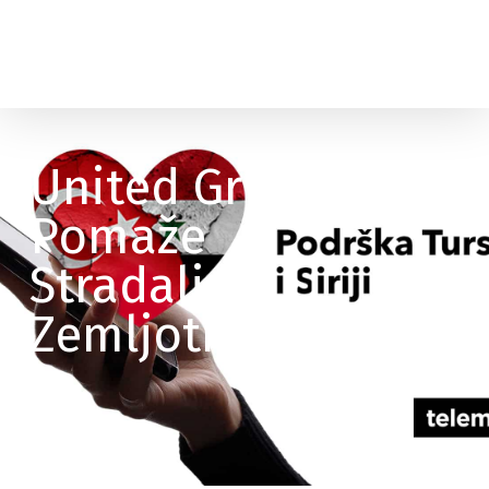
United Grupa
Pomaže
Stradalima U
Zemljotresu
Vijesti