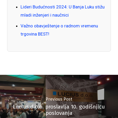
Lideri Budućnosti 2024: U Banja Luku stižu
mladi inženjeri i naučnici
Važno obavještenje o radnom vremenu
trgovina BEST!
Previous Post
Lucius d.o.o. proslavlja 10. godišnjicu
poslovanja