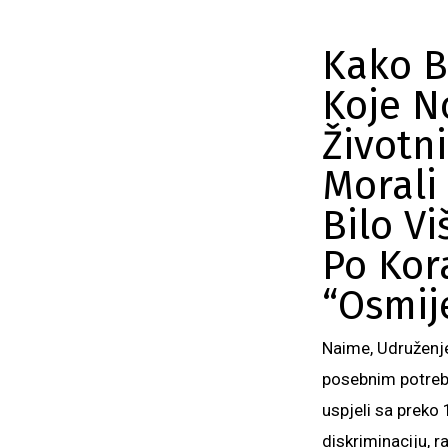
Kako B
Koje N
Životn
Morali
Bilo V
Po Kor
“Osmij
Naime, Udruženj
posebnim potreba
uspjeli sa preko
diskriminaciju, 