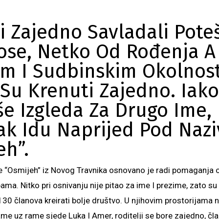
i Zajedno Savladali Pote
ose, Netko Od Rođenja A
im I Sudbinskim Okolnos
 Su Krenuti Zajedno. Iako
iše Izgleda Za Drugo Ime,
ak Idu Naprijed Pod Naz
eh”.
e “Osmijeh” iz Novog Travnika osnovano je radi pomaganja
ma. Nitko pri osnivanju nije pitao za ime I prezime, zato 
 130 članova kreirati bolje društvo. U njihovim prostorijama
rame uz rame sjede Luka I Amer, roditelji se bore zajedno, čl