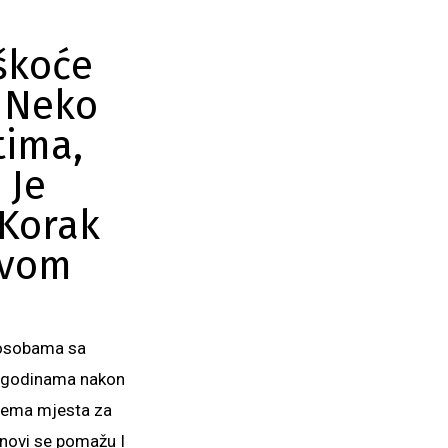
škoće
 Neko
tima,
 Je
 Korak
ivom
 osobama sa
su godinama nakon
 nema mjesta za
anovi se pomažu I