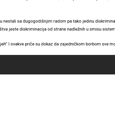
su nestali sa dugogodišnjim radom pa tako jedinu diskriminac
štva jeste diskriminacija od strane nadležnih u smisu sistem
eh” I ovakve priče su dokaz da zajedničkom borbom sve može