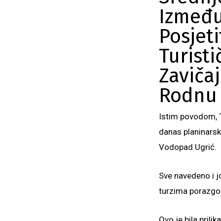
Između
Posjet
Turisti
Zavičaj
Rodnu 
Istim povodom, T
danas planinarsk
Vodopad Ugrić.
Sve navedeno i j
turzima porazgo
Ovo je bila prili