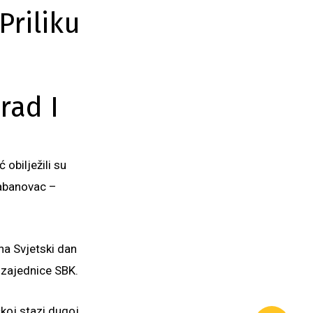
Priliku
rad I
obilježili su
Babanovac –
na Svjetski dan
zajednice SBK.
čkoj stazi dugoj