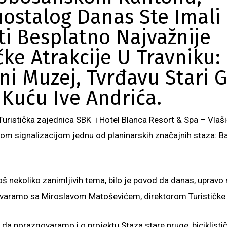
ostalog Danas Ste Imali 
iti Besplatno Najvažnije
čke Atrakcije U Travniku:
ni Muzej, Tvrđavu Stari G
Kuću Ive Andrića.
uristička zajednica SBK i Hotel Blanca Resort & Spa – Vlašić 
om signalizacijom jednu od planinarskih značajnih staza: 
oš nekoliko zanimljivih tema, bilo je povod da danas, upravo 
varamo sa Miroslavom Matoševićem, direktorom Turističke 
ka da porazgovaramo i o projektu Staza stare pruge, biciklisti