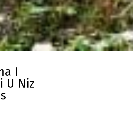
ma I
i U Niz
as