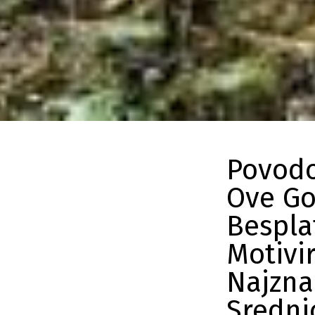
Povodo
Ove Go
Besplat
Motivi
Najzna
Srednj