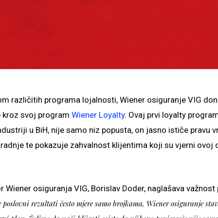
m različitih programa lojalnosti, Wiener osiguranje VIG dono
up kroz svoj program
Wiener Loyalty
. Ovaj prvi loyalty progra
dustriji u BiH, nije samo niz popusta, on jasno ističe pravu v
adnje te pokazuje zahvalnost klijentima koji su vjerni ovoj
or Wiener osiguranja VIG, Borislav Doder, naglašava važnost
poslovni rezultati često mjere samo brojkama, Wiener osiguranje stav