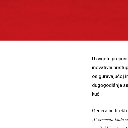
U svijetu prepuno
inovativni prist
osiguravajućoj in
dugogodišnje sar
kući.
Generalni direkt
„U vremenu kada se 