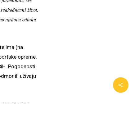
o formalnost, već
 svakodnevni život.
imo njihovu odluku
telima (na
sportske opreme,
 BiH. Pogodnosti
odmor ili uživaju
osiguranja sa
svim prednostima
ma stalno se