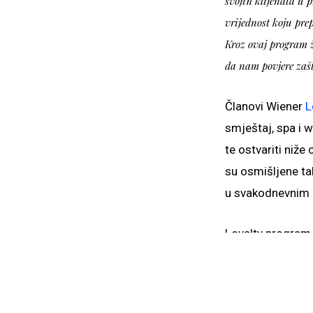
svojih klijenata u p
vrijednost koju pre
Kroz ovaj program ž
da nam povjere zašt
Članovi Wiener
L
smještaj, spa i 
te ostvariti niž
su osmišljene tak
u svakodnevnim a
Loyalty program 
osiguranjem stana
Wiener Loyalty p
proširuje, a svi d