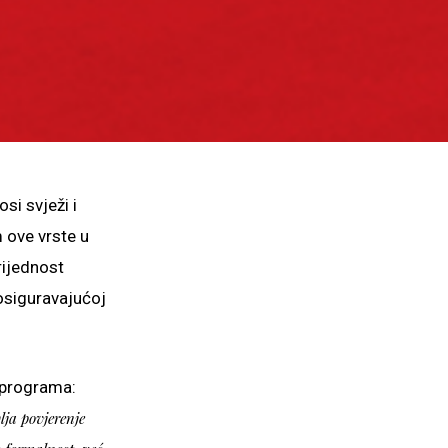
si svježi i
m ove vrste u
rijednost
 osiguravajućoj
 programa:
lja povjerenje