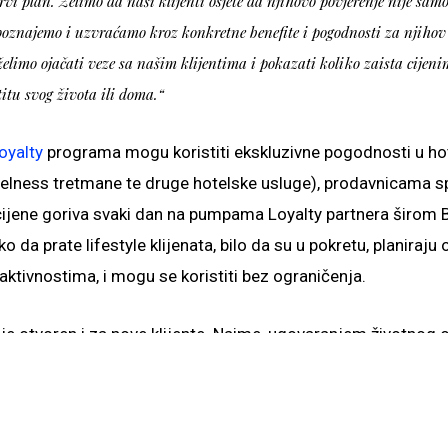
rvi plan. Želimo da naši klijenti osjete da njihovo povjerenje nije sam
poznajemo i uzvraćamo kroz konkretne benefite i pogodnosti za njihov
elimo ojačati veze sa našim klijentima i pokazati koliko zaista cijen
itu svog života ili doma.“
oyalty
programa mogu koristiti ekskluzivne pogodnosti u ho
welness tretmane te druge hotelske usluge), prodavnicama 
e cijene goriva svaki dan na pumpama Loyalty partnera širom
o da prate lifestyle klijenata, bilo da su u pokretu, planiraju 
ktivnostima, i mogu se koristiti bez ograničenja.
je otvoren i za nove klijente. Naime, ugovaranjem životnog 
 ili kuće, klijent automatski postaje član i dobija pristup 
rograma. Lista partnera i pogodnosti Wiener Loyalty progra
etalji i ažurirana lista dostupni su na
wiener.ba
.