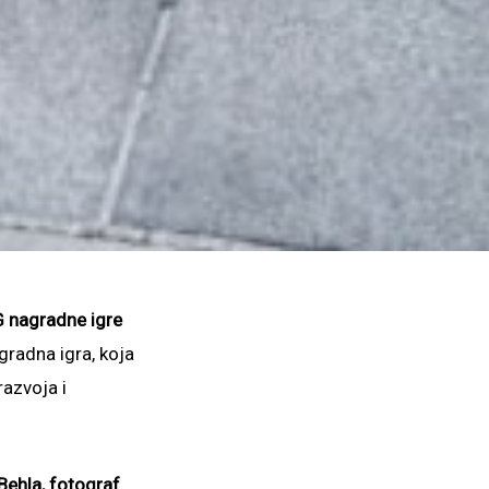
 nagradne igre
gradna igra, koja
razvoja i
Behla, fotograf