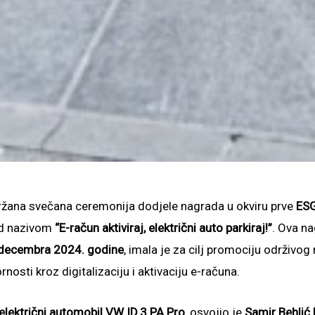
ržana svečana ceremonija dodjele nagrada u okviru prve
ESG
d nazivom
“E-račun aktiviraj, električni auto parkiraj!”
. Ova na
 decembra 2024. godine
, imala je za cilj promociju održivog 
osti kroz digitalizaciju i aktivaciju e-računa.
električni automobil VW ID.3 PA Pro
, osvojio je
Samir Behlić 