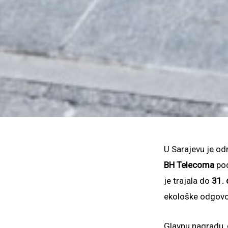
U Sarajevu je od
BH Telecoma
po
je trajala do
31.
ekološke odgovorn
Glavnu nagradu,