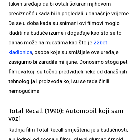
takvih uređaja da bi ostali šokirani njihovom
preciznošću kada bi ih pogledali u današnje vrijeme.
Da se u doba kada su snimani ovi filmovi moglo
kladiti na buduće izume i događaje kao što se to
danas može na mjestima kao što je
22bet
kladionica
, osobe koje su smišljale ove uređaje
zasigurno bi zaradile milijune. Donosimo stoga pet
filmova koji su točno predvidjeli neke od današnjih
tehnologija i proizvoda koji su se tada činili
nemogućima.
Total Recall (1990): Automobil koji sam
vozi
Radnja film Total Recall smještena je u budućnosti,
a u jednoj od scena u filmu, glavni glumac Arnold