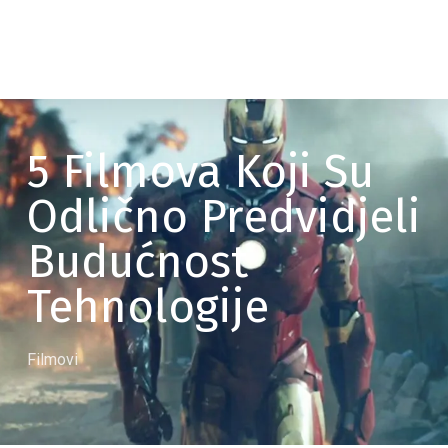
5 Filmova Koji Su
Odlično Predvidjeli
Budućnost
Tehnologije
Filmovi