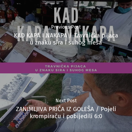
Previous Post
KAD KAPA I NAKAPA / Travnička pijaca
u znaku sira i suhog mesa
Next Post
ZANIMLJIVA PRIČA IZ GOLEŠA / Pojeli
krompiraču i pobijedili 6:0