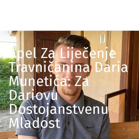
Apel Za Liječenje
Travničanina Daria
Munetića: Za
Dariovu
Dostojanstvenu
Mladost