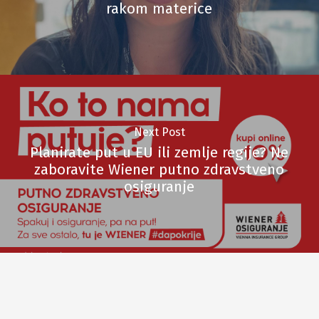
rakom materice
Next Post
Planirate put u EU ili zemlje regije? Ne
zaboravite Wiener putno zdravstveno
osiguranje