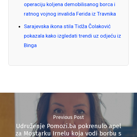
operaciju koljena demobilisanog borca i
ratnog vojnog invalida Ferida iz Travnika
Sarajevska ikona stila Tidža Čolaković
pokazala kako izgledati trendi uz odjeću iz
Binga
Previous Post
Udruženje Pomozi.ba pokrenulo apel
za Mostarku Irnelu koja vodi borbu s