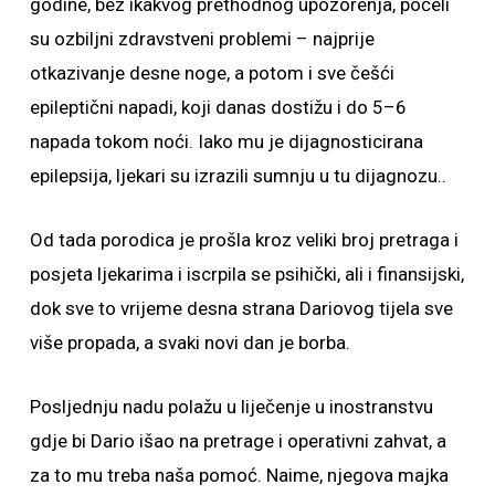
godine, bez ikakvog prethodnog upozorenja, počeli
su ozbiljni zdravstveni problemi – najprije
otkazivanje desne noge, a potom i sve češći
epileptični napadi, koji danas dostižu i do 5–6
napada tokom noći. Iako mu je dijagnosticirana
epilepsija, ljekari su izrazili sumnju u tu dijagnozu..
Od tada porodica je prošla kroz veliki broj pretraga i
posjeta ljekarima i iscrpila se psihički, ali i finansijski,
dok sve to vrijeme desna strana Dariovog tijela sve
više propada, a svaki novi dan je borba.
Posljednju nadu polažu u liječenje u inostranstvu
gdje bi Dario išao na pretrage i operativni zahvat, a
za to mu treba naša pomoć. Naime, njegova majka