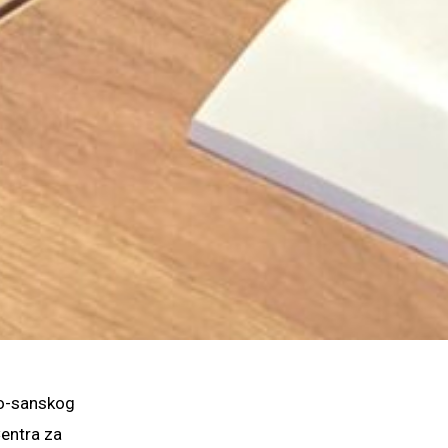
sko-sanskog
Centra za