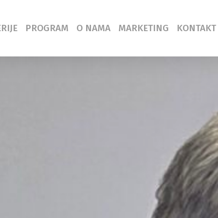
RIJE
PROGRAM
O NAMA
MARKETING
KONTAKT