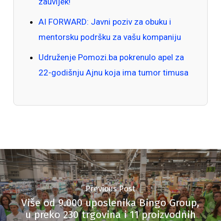
zauvijek!
AI FORWARD: Javni poziv za obuku i
mentorsku podršku za vašu kompaniju
Udruženje Pomozi.ba pokrenulo apel za
22-godišnju Ajnu koja ima tumor timusa
Previous Post
Više od 9.000 uposlenika Bingo Group,
u preko 230 trgovina i 11 proizvodnih