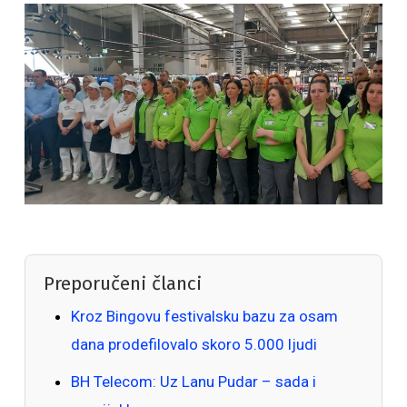
Preporučeni članci
Kroz Bingovu festivalsku bazu za osam
dana prodefilovalo skoro 5.000 ljudi
BH Telecom: Uz Lanu Pudar – sada i