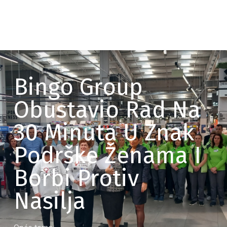
Bingo Group
Obustavio Rad Na
30 Minuta U Znak
Podrške Ženama I
Borbi Protiv
Nasilja