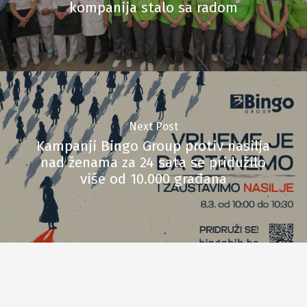
kompanija stalo sa radom
Next Post
Kampanji Bingo Group protiv nasilja
nad ženama za 24 sata se pridužilo
više od 10.000 građana