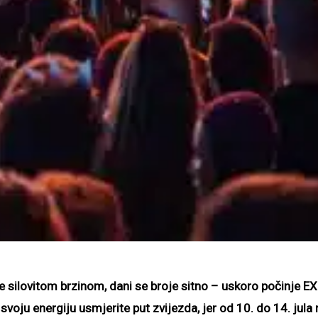
e silovitom brzinom, dani se broje sitno
– uskoro počinje EXI
svoju energiju usmjerite put zvijezda, jer od 10. do 14. jula 