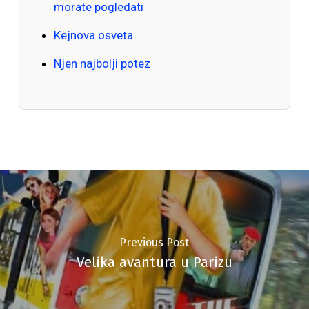
morate pogledati
Kejnova osveta
Njen najbolji potez
Previous Post
Velika avantura u Parizu