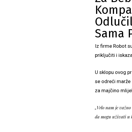
Kompan
Odlučil
Sama Pr
Iz firme Robot su
priključiti i isk
U sklopu ovog p
se odreći marže 
za majčino mlije
„Vrlo nam je važno 
da mogu uživati u b