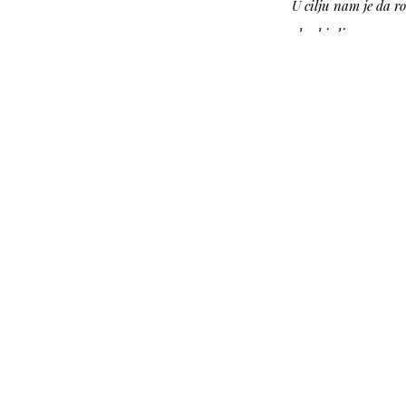
U cilju nam je da 
obezbjedimo raznov
Akciji počinje o
Robot tržni centr
već dugi niz god
Preporuč
Revijalna 
Velika ra