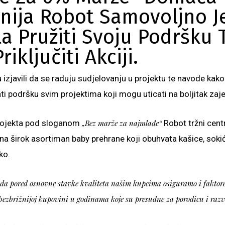
ija Robot Samovoljno J
a Pružiti Svoju Podršku T
iključiti Akciji.
 izjavili da se raduju sudjelovanju u projektu te navode kako
azati podršku svim projektima koji mogu uticati na boljitak zaj
rojekta pod sloganom
„Bez marže za najmlađe“
Robot tržni cent
na širok asortiman baby prehrane koji obuhvata kašice, soki
ko.
da pored osnovne stavke kvaliteta našim kupcima osiguramo i faktore 
ezbrižnijoj kupovini u godinama koje su presudne za porodicu i razvo