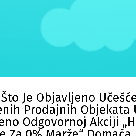
Što Je Objavljeno Učešć
nih Prodajnih Objekata 
eno Odgovornoj Akciji „
e Za 0% Marže“ Domaća