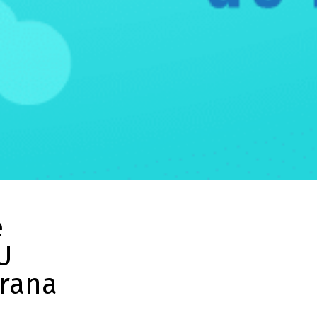
e
U
Hrana