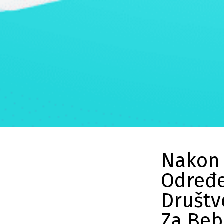
Nakon 
Određe
Društv
Za Beb