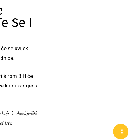
e
e Se I
 će se uvijek
ednice.
ri širom BiH će
će kao i zamjenu
koji će obezbjediti
j iste.