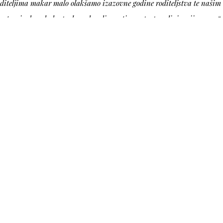
roditeljima makar malo olakšamo izazovne godine roditeljstva te naši
rstan i zdrav baby prehrambendi asortiman po povoljnim cijenama.“
d 20. maja ove godine a trajat će sve do završetka 2024.
i pozivaju sve kupce da ih posjete i uvjere se u pristupačnost i
ina čini vodećim partnerom za trgovinu svakog domaćinstva
eni članci
debata „A sada mi(r)„
sprodaja luksuzne odjeće i obuće u Luciusu Vitez, samo 20