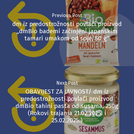
Previous Post
dm iz predostrožnosti povlači proizvod
„dmBio bademi začinjeni japanskim
tamari umakom od soje, 50 g“
Next Post
OBAVIJEST ZA JAVNOST/ dm iz
predostrožnosti povlači proizvod
dmBio tahini pasta od susama, 250g
(Rokovi trajanja 21.02.2025. i
25.02.2025.)