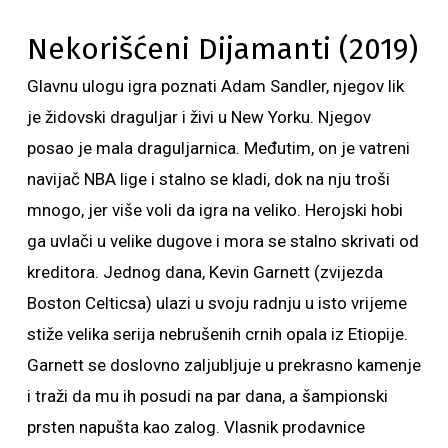
Nekorišćeni Dijamanti (2019)
Glavnu ulogu igra poznati Adam Sandler, njegov lik
je židovski draguljar i živi u New Yorku. Njegov
posao je mala draguljarnica. Međutim, on je vatreni
navijač NBA lige i stalno se kladi, dok na nju troši
mnogo, jer više voli da igra na veliko. Herojski hobi
ga uvlači u velike dugove i mora se stalno skrivati od
kreditora. Jednog dana, Kevin Garnett (zvijezda
Boston Celticsa) ulazi u svoju radnju u isto vrijeme
stiže velika serija nebrušenih crnih opala iz Etiopije.
Garnett se doslovno zaljubljuje u prekrasno kamenje
i traži da mu ih posudi na par dana, a šampionski
prsten napušta kao zalog. Vlasnik prodavnice