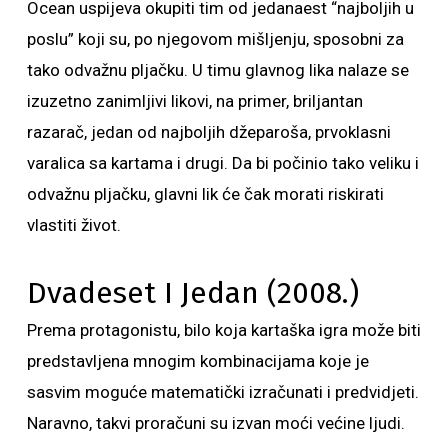
Ocean uspijeva okupiti tim od jedanaest “najboljih u
poslu” koji su, po njegovom mišljenju, sposobni za
tako odvažnu pljačku. U timu glavnog lika nalaze se
izuzetno zanimljivi likovi, na primer, briljantan
razarač, jedan od najboljih džeparoša, prvoklasni
varalica sa kartama i drugi. Da bi počinio tako veliku i
odvažnu pljačku, glavni lik će čak morati riskirati
vlastiti život.
Dvadeset I Jedan (2008.)
Prema protagonistu, bilo koja kartaška igra može biti
predstavljena mnogim kombinacijama koje je
sasvim moguće matematički izračunati i predvidjeti.
Naravno, takvi proračuni su izvan moći većine ljudi.