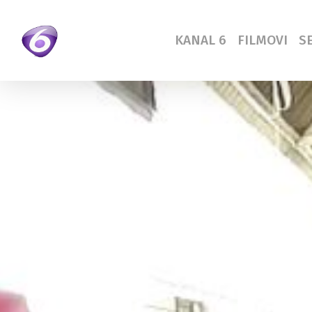
Skip
to
KANAL 6
FILMOVI
SE
main
content