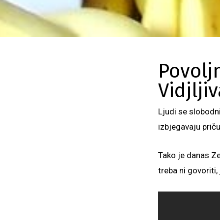
Povolj
Vidjlji
Ljudi se slobodn
izbjegavaju priču
Tako je danas Zel
treba ni govoriti