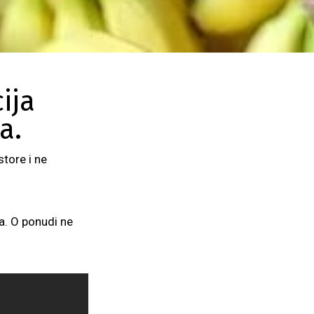
ija
a.
tore i ne
ra. O ponudi ne