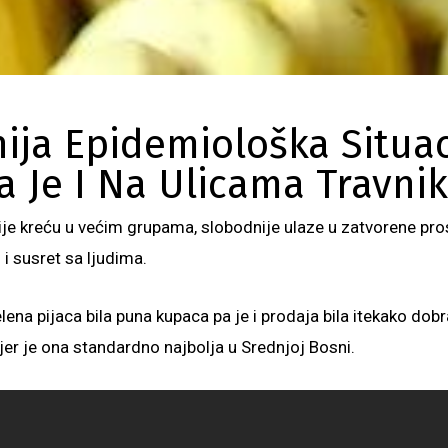
nija Epidemiološka Situac
va Je I Na Ulicama Travnik
ije kreću u većim grupama, slobodnije ulaze u zatvorene pros
 i susret sa ljudima.
ena pijaca bila puna kupaca pa je i prodaja bila itekako dob
, jer je ona standardno najbolja u Srednjoj Bosni.