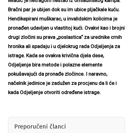
Mladić je netragom nestao iz omladinskog kampa.
Bračni par je ubijen dok su im ubice pljačkale kuću.
Hendikepirani muškarac, u invalidskim kolicima je
pronađen udavljen u vlastitoj kući. Ovakvi kao i brojni
drugi zločini su prava „poslastica“ za urednike crnih
hronika ali spadaju i u djelokrug rada Odjeljenja za
istrage. Kada se ovakva krivična djela dese,
Odjeljenje bira metode i polazne elemente
pokušavajući da pronađe zločince. I naravno,
načelnik jedinice je zadužen za procjenu da li će i
kada Odjeljenje otvoriti određene istrage.
Preporučeni članci