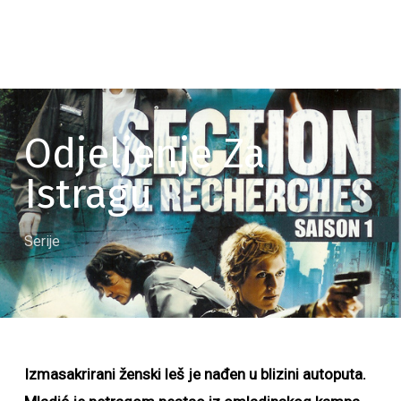
Odjeljenje Za
Istragu
Serije
Izmasakrirani ženski leš je nađen u blizini autoputa.