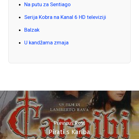
Na putu za Sentiago
Serija Kobra na Kanal 6 HD televiziji
Balzak
U kandžama zmaja
Previous Post
Pirati s Kariba