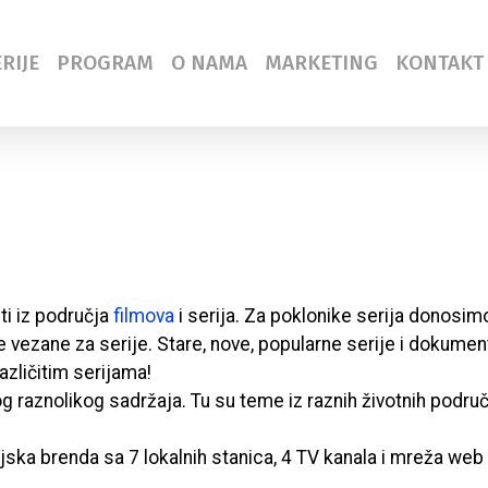
RIJE
PROGRAM
O NAMA
MARKETING
KONTAKT
sti iz područja
filmova
i serija. Za poklonike serija donosimo
vezane za serije. Stare, nove, popularne serije i dokument
azličitim serijama!
aznolikog sadržaja. Tu su teme iz raznih životnih područja –
jska brenda sa 7 lokalnih stanica, 4 TV kanala i mreža web 