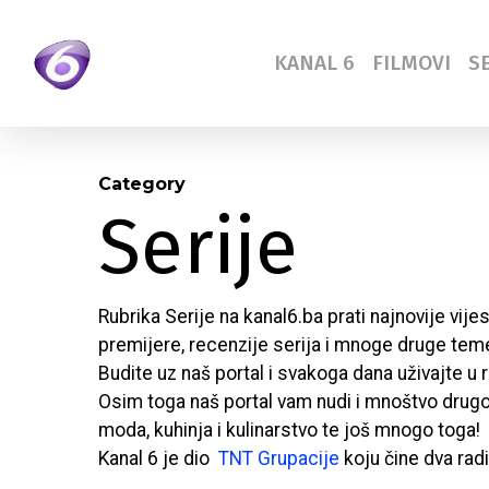
Skip
to
KANAL 6
FILMOVI
SE
main
content
Category
Serije
Rubrika Serije na kanal6.ba prati najnovije vije
premijere, recenzije serija i mnoge druge teme 
Budite uz naš portal i svakoga dana uživajte u r
Osim toga naš portal vam nudi i mnoštvo drugog r
moda, kuhinja i kulinarstvo te još mnogo toga!
Kanal 6 je dio
TNT Grupacije
koju čine dva radi