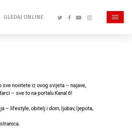
Twitter
Facebook
Youtube
Instagram
GLEDAJ ONLINE
Menu
 sve novitete iz ovog svijeta – najave,
arci – sve to na portalu Kanal 6!
 lifestyle, obitelj i dom, ljubav, ljepota,
stranica.