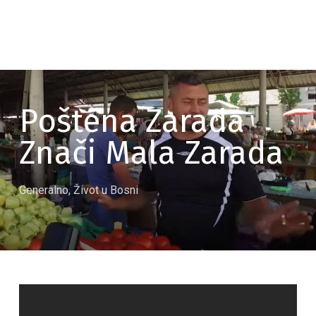
Poštena Zarada
Znači Mala Zarada
Generalno
,
Život u Bosni