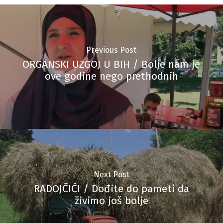
Previous Post
ORGANSKI UZGOJ U BIH / Bolje nam je
ove godine nego prethodnih
Next Post
RADOJČIĆI / Dođite do pameti da
živimo još bolje