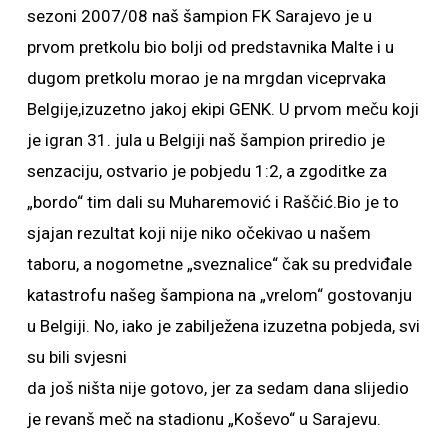
sezoni 2007/08 naš šampion FK Sarajevo je u
prvom pretkolu bio bolji od predstavnika Malte i u
dugom pretkolu morao je na mrgdan viceprvaka
Belgije,izuzetno jakoj ekipi GENK. U prvom meču koji
je igran 31. jula u Belgiji naš šampion priredio je
senzaciju, ostvario je pobjedu 1:2, a zgoditke za
„bordo“ tim dali su Muharemović i Raščić.Bio je to
sjajan rezultat koji nije niko očekivao u našem
taboru, a nogometne „sveznalice“ čak su predviđale
katastrofu našeg šampiona na „vrelom“ gostovanju
u Belgiji. No, iako je zabilježena izuzetna pobjeda, svi
su bili svjesni
da još ništa nije gotovo, jer za sedam dana slijedio
je revanš meč na stadionu „Koševo“ u Sarajevu.