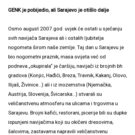
GENK je pobijedio, ali Sarajevo je otišlo dalje
Osmo august 2007.god. uvjek će ostati u sječanju
svih navijača Sarajeva ali i ostalih ljubitelja
nogometa širom naše zemlje. Taj dan u Sarajevu je
bio nogometni praznik, masa svijeta već od
podneva „okupirala“ je čaršiju, navijači iz brojnih bh
gradova (Konjic, Hađići, Breza, Travnik, Kakanj, Olovo,
Ilijaš, Živinice…) ali i iz inozemstva (Njemačka,
Austrija, Slovenija, Švicarska…) stvarali su
veličanstvenu atmosferu na ulicama i trgovima u
Sarajevu. Brojni kafići, restorani, picerije bili su dupke
ispunjeni navijačima koji su okičeni dresovima,
šalovima, zastavama napravili veličanstvenu