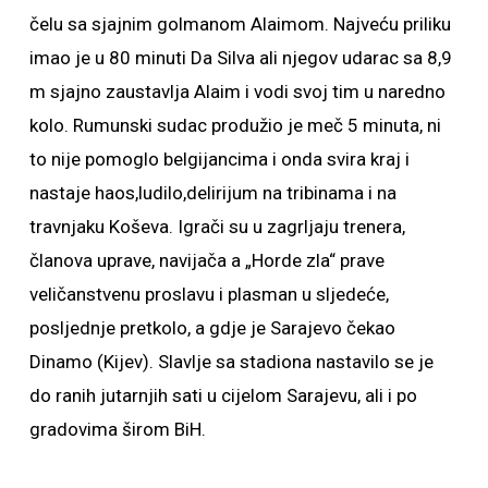
čelu sa sjajnim golmanom Alaimom. Najveću priliku
imao je u 80 minuti Da Silva ali njegov udarac sa 8,9
m sjajno zaustavlja Alaim i vodi svoj tim u naredno
kolo. Rumunski sudac produžio je meč 5 minuta, ni
to nije pomoglo belgijancima i onda svira kraj i
nastaje haos,ludilo,delirijum na tribinama i na
travnjaku Koševa. Igrači su u zagrljaju trenera,
članova uprave, navijača a „Horde zla“ prave
veličanstvenu proslavu i plasman u sljedeće,
posljednje pretkolo, a gdje je Sarajevo čekao
Dinamo (Kijev). Slavlje sa stadiona nastavilo se je
do ranih jutarnjih sati u cijelom Sarajevu, ali i po
gradovima širom BiH.