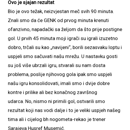
Ovo je sjajan rezultat
Bio je ovo težak, neizvjestan meč svih 90 minuta.
Znali smo da će GENK od prvog minuta krenuti
ofanzivno, napadački sa željom da što prije postigne
gol. U prvih 45 minuta moji igrači su igrali izuzetno
dobro, trčali su kao „navijeni“, borili sezasvaku loptu i
uspjeli smo sačuvati našu mrežu. U nastavku gosti
su još više ubrzali igru, stvarali su nam dosta
problema, poslije njihovog gola ipak smo uspjeli
našu igru konsolidovati, imali smo i dvije dobre
kontre i prilike ali bez konačnog završnog
udarca. No, nismo ni primili gol, ostvarili smo
rezultat koji nas vodi dalje i to je veliki uspjeh našeg
tima ali i cijelog bh nogometa-rekao je trener
Sarajeva Husref Musemić.