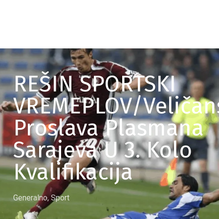
REŠIN SPORTSKI
VREMEPLOV/Veličan
Proslava Plasmana
Sarajeva U 3. Kolo
Kvalifikacija
Generalno
,
Sport