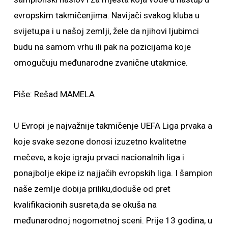
evropskim takmičenjima. Navijači svakog kluba u
svijetu,pa i u našoj zemlji, žele da njihovi ljubimci
budu na samom vrhu ili pak na pozicijama koje
omogučuju međunarodne zvanične utakmice.
Piše: Rešad MAMELA
U Evropi je najvažnije takmičenje UEFA Liga prvaka a
koje svake sezone donosi izuzetno kvalitetne
mečeve, a koje igraju prvaci nacionalnih liga i
ponajbolje ekipe iz najjačih evropskih liga. I šampion
naše zemlje dobija priliku,doduše od pret
kvalifikacionih susreta,da se okuša na
međunarodnoj nogometnoj sceni. Prije 13 godina, u