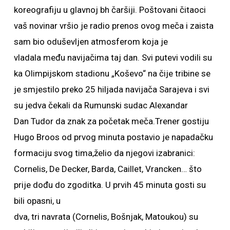
koreografiju u glavnoj bh čaršiji. Poštovani čitaoci
vaš novinar vršio je radio prenos ovog meča i zaista
sam bio oduševljen atmosferom koja je
vladala među navijačima taj dan. Svi putevi vodili su
ka Olimpijskom stadionu „Koševo“ na čije tribine se
je smjestilo preko 25 hiljada navijača Sarajeva i svi
su jedva čekali da Rumunski sudac Alexandar
Dan Tudor da znak za početak meča.Trener gostiju
Hugo Broos od prvog minuta postavio je napadačku
formaciju svog tima,želio da njegovi izabranici:
Cornelis, De Decker, Barda, Caillet, Vrancken… što
prije dođu do zgoditka. U prvih 45 minuta gosti su
bili opasni, u
dva, tri navrata (Cornelis, Bošnjak, Matoukou) su