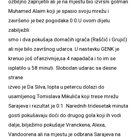
ozbiljno zaprijetili ali je na mjestu bio izvrsni golman
Muhamed Alaim koji je spasio svoju mrežu i
završeno je bez pogodaka 0:0.U ovom dijelu
zabilježili
smo i dva pokušaja domačih igrača (Raščić i Grujić)
ali nije bilo završnog udarca. U nastavku GENK je
krenuo još ofanzivnije,sa 4 napadača i to im se
isplatilo u 58 minuti. Slobodan udarac sa desne
strane
izveo je Da Silva, lopta u petercu dolazi do
usamljenog Tomislava Mikulića koji trese mrežu
Sarajeva i rezultat je 0:1. Narednih tridesetak minuta
gosti pokušavaju doći do drugog gola koji ih vodi
dalje, bilježimo pokušaje Vranckena, Alexa,
Vandoorena ali na mjestu je odbrana Sarajeva na