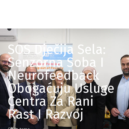
SOS Dječija Sela:
Senzorna Soba I
Neurofeedback
Obogaćuju Usluge
Centra Za Rani
Rast I Razvoj