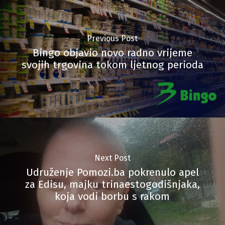
Previous Post
Bingo objavio novo radno vrijeme
svojih trgovina tokom ljetnog perioda
Next Post
Udruženje Pomozi.ba pokrenulo apel
za Edisu, majku trinaestogodišnjaka,
koja vodi borbu s rakom