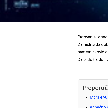
Putovanje iz sno
Zamislite da dobi
pametnjaković d
Da bi došla do n
Preporuč
Morski vu
Konačno 