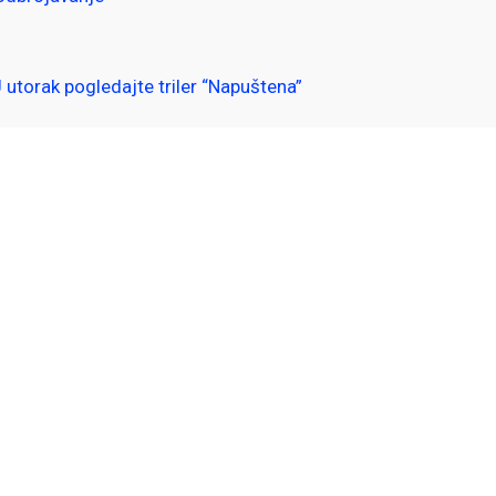
 utorak pogledajte triler “Napuštena”
Previous Post
Next Post
Vikend na
TRAVNIK
Vlašiću!
SE MIŠ!