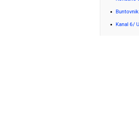
Buntovnik
Kanal 6/ U
Pogledajte kako je bilo/ 