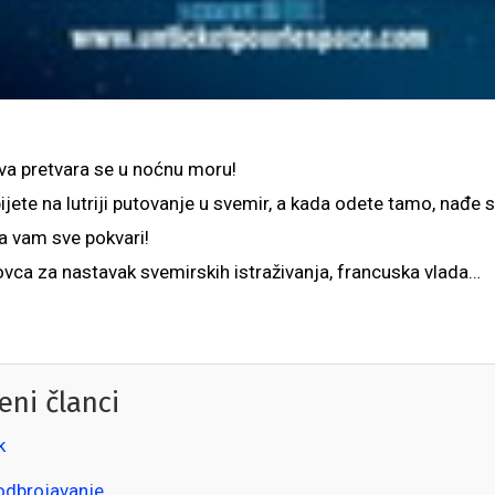
va pretvara se u noćnu moru!
jete na lutriji putovanje u svemir, a kada odete tamo, nađe s
a vam sve pokvari!
ovca za nastavak svemirskih istraživanja, francuska vlada…
eni članci
k
odbrojavanje