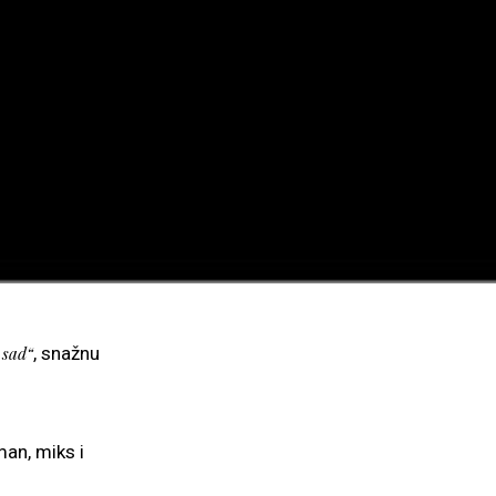
sad“
, snažnu
an, miks i