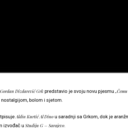
Gordan Dizdarević Grk
predstavio je svoju novu pjesmu
„Čemu 
 nostalgijom, bolom i sjetom.
otpisuje
Aldin Kurtić Al Dino
u saradnji sa Grkom, dok je aranžm
m izvođač u
Studiju G – Sarajevo
.