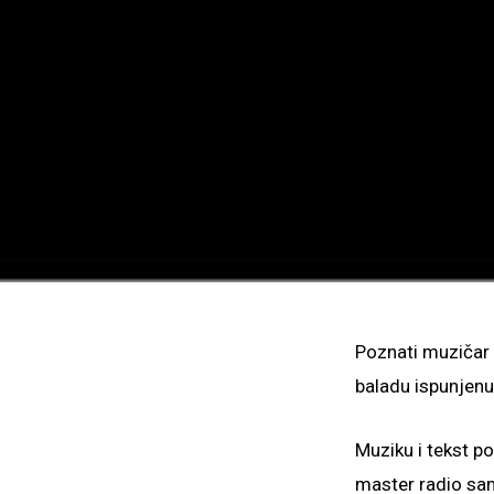
Poznati muzičar
baladu ispunjenu
Muziku i tekst p
master radio sa