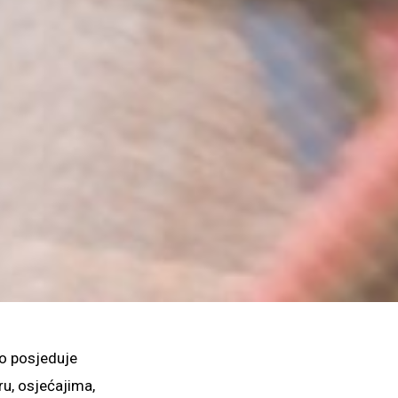
ko posjeduje
ru, osjećajima,