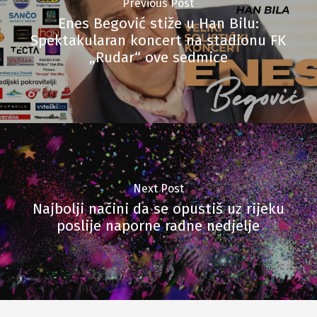
Previous Post
Enes Begović stiže u Han Bilu:
Spektakularan koncert na stadionu FK
„Rudar“ ove sedmice
Next Post
Najbolji načini da se opustiš uz rijeku
poslije naporne radne nedjelje