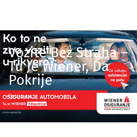
Vozite Bez Straha –
Tu Je Wiener, Da
Pokrije
Opće teme