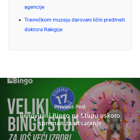
agencije
Travničkom muzeju darovani lični predmeti
doktora Rakigije
Previous Post
Renovirani Bingo na Stupu uskoro
spreman za otvaranje