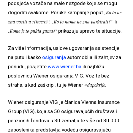
podsjeća vozače na male nezgode koje se mogu
dogoditi svakome. Poruke kampanje poput
„Ko to ne
zna voziti u rikverc?“,
„Ko to nama ne zna parkirati?“
ili
„Kome je to pukla guma?“
prikazuju upravo te situacije.
Za više informacija, uslove ugovaranja asistencije
na putu i kasko
osiguranja
automobila ili zahtjev za
ponudu, posjetite
www.wiener.ba
ili najbližu
poslovnicu Wiener osiguranja VIG. Vozite bez
straha, a kad zaškripi, tu je Wiener
#dapokrije.
Wiener osiguranje VIG je članica Vienna Insurance
Group (VIG), koja sa 50 osiguravajućih društava i
penzionih fondova u 30 zemalja te više od 30.000
zaposlenika predstavlja vodeću osiguravajuću