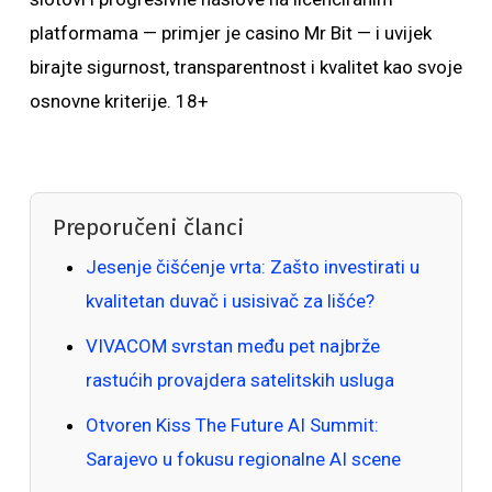
platformama — primjer je casino Mr Bit — i uvijek
birajte sigurnost, transparentnost i kvalitet kao svoje
osnovne kriterije. 18+
Preporučeni članci
Jesenje čišćenje vrta: Zašto investirati u
kvalitetan duvač i usisivač za lišće?
VIVACOM svrstan među pet najbrže
rastućih provajdera satelitskih usluga
Otvoren Kiss The Future AI Summit:
Sarajevo u fokusu regionalne AI scene