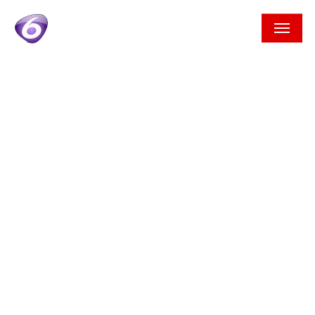
Skip
Menu
to
main
content