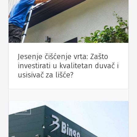
Jesenje čišćenje vrta: Zašto
investirati u kvalitetan duvač i
usisivač za lišće?
Geek