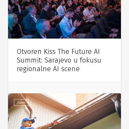
Otvoren Kiss The Future AI
Summit: Sarajevo u fokusu
regionalne AI scene
Geek