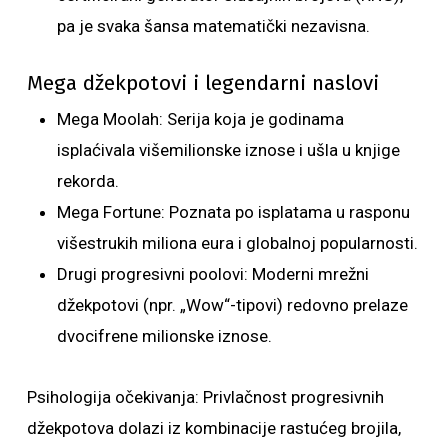
pa je svaka šansa matematički nezavisna.
Mega džekpotovi i legendarni naslovi
Mega Moolah: Serija koja je godinama
isplaćivala višemilionske iznose i ušla u knjige
rekorda.
Mega Fortune: Poznata po isplatama u rasponu
višestrukih miliona eura i globalnoj popularnosti.
Drugi progresivni poolovi: Moderni mrežni
džekpotovi (npr. „Wow“-tipovi) redovno prelaze
dvocifrene milionske iznose.
Psihologija očekivanja: Privlačnost progresivnih
džekpotova dolazi iz kombinacije rastućeg brojila,