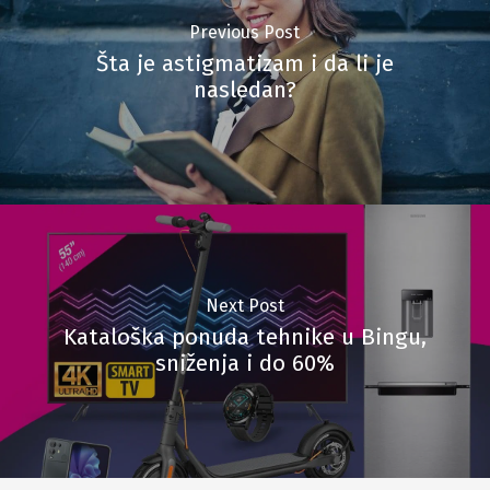
Previous Post
Šta je astigmatizam i da li je
nasledan?
Next Post
Kataloška ponuda tehnike u Bingu,
sniženja i do 60%