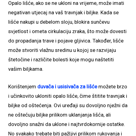
Opalo lišće, ako se ne ukloni na vrijeme, može imati
negativan utjecaj na vaš travnjak i biljke. Kada se
lišće nakupi u debelom sloju, blokira sunčevu
svjetlost i ometa cirkulaciju zraka, što može dovesti
do propadanja trave i pojave gljivica. Također, lišće
može stvoriti vlažnu sredinu u kojoj se razvijaju
štetočine i različite bolesti koje mogu naštetiti
vašim biljkama.
Korištenjem
duvača i usisivača za lišće
možete brzo
i učinkovito ukloniti opalo lišće, čime štitite travnjak i
biljke od oštećenja. Ovi uređaji su dovoljno nježni da
ne oštećuju biljke prilikom uklanjanja lišća, ali
dovoljno snažni da uklone i najtvrdokornije ostatke.
No svakako trebate biti pažljivi prilikom rukovanja i