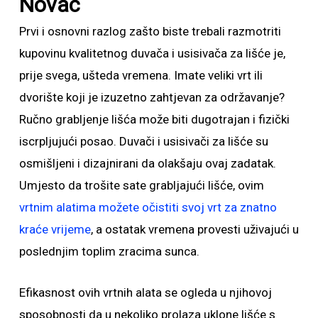
Novac
Prvi i osnovni razlog zašto biste trebali razmotriti
kupovinu kvalitetnog duvača i usisivača za lišće je,
prije svega, ušteda vremena. Imate veliki vrt ili
dvorište koji je izuzetno zahtjevan za održavanje?
Ručno grabljenje lišća može biti dugotrajan i fizički
iscrpljujući posao. Duvači i usisivači za lišće su
osmišljeni i dizajnirani da olakšaju ovaj zadatak.
Umjesto da trošite sate grabljajući lišće, ovim
vrtnim alatima možete očistiti svoj vrt za znatno
kraće vrijeme
, a ostatak vremena provesti uživajući u
poslednjim toplim zracima sunca.
Efikasnost ovih vrtnih alata se ogleda u njihovoj
sposobnosti da u nekoliko prolaza uklone lišće s