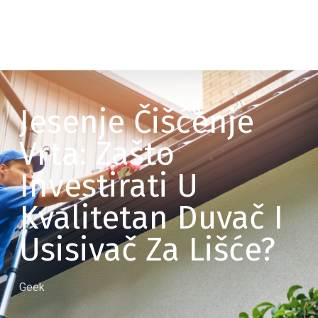
Jesenje Čišćenje
Vrta: Zašto
Investirati U
Kvalitetan Duvač I
Usisivač Za Lišće?
Geek