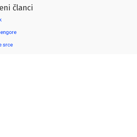
eni članci
k
lengore
e srce
e