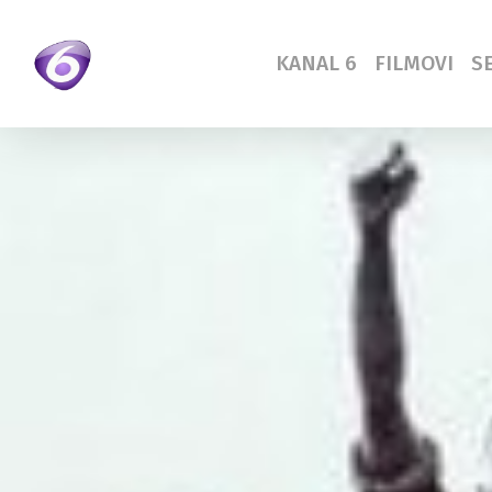
Skip
to
KANAL 6
FILMOVI
SE
main
content