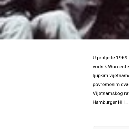
U proljede 1969. 
vodnik Worcester
ljupkim vijetn
povremenim svađa
Vijetnamskog ra
Hamburger Hill…