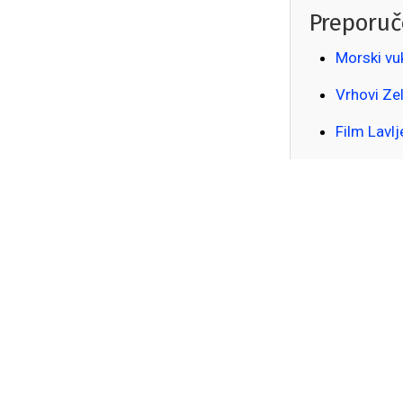
Preporuč
Morski vu
Vrhovi Ze
Film Lavlj
Rushmor