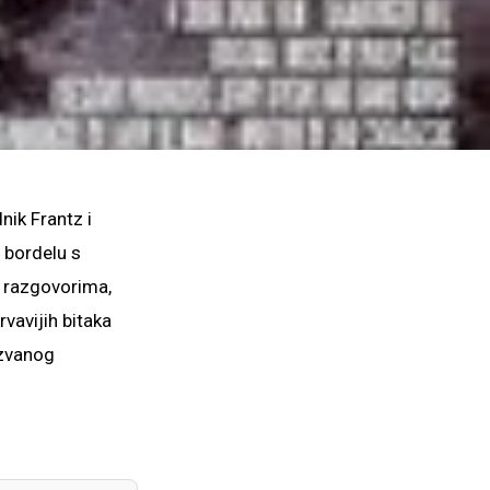
nik Frantz i
 bordelu s
 razgovorima,
vavijih bitaka
azvanog