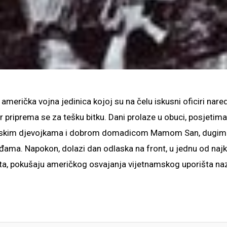
američka vojna jedinica kojoj su na čelu iskusni oficiri nared
 priprema se za tešku bitku. Dani prolaze u obuci, posjetima
amskim djevojkama i dobrom domadicom Mamom San, dugim
ma. Napokon, dolazi dan odlaska na front, u jednu od najkr
ta, pokušaju američkog osvajanja vijetnamskog uporišta n