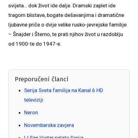
svijeta… dok život ide dalje. Dramski zaplet ide
tragom blistave, bogate dešavanjima i dramatične
ljubavne priče o dvije velike rusko-jevrejske familije
– Šnajder i Šterno, te prati njihov život u razdoblju
od 1900-te do 1947-e.
Preporučeni članci
Serija Sveta familija na Kanal 6 HD
televiziji
Neron
Novembarska zavjera
LI San Vjetar palate Serija