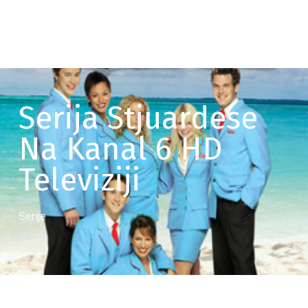
Serija Stjuardese
Na Kanal 6 HD
Televiziji
Serije