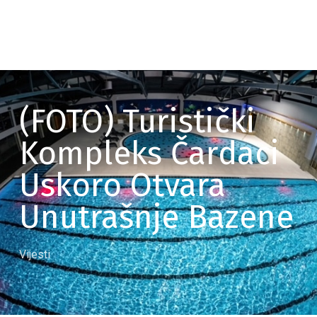
(FOTO) Turistički
Kompleks Čardaci
Uskoro Otvara
Unutrašnje Bazene
Vijesti