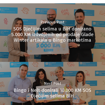
Previous Post
SOS Dječijim selima u BiH donirano
5.000 KM izdvojenih od prodaje Glade
Winter artikala u Bingo marketima
Next Post
Bingo i Nelt donirali 10.000 KM SOS
Dječijim selima BiH