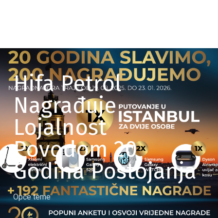
Hifa Petrol
Nagrađuje
Lojalnost
Povodom 20
Godina Postojanja
Opće teme