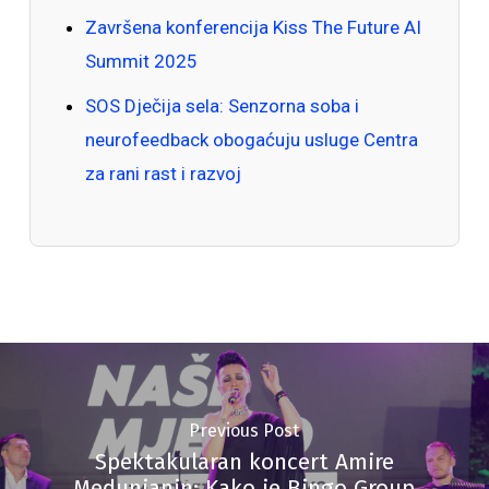
Završena konferencija Kiss The Future AI
Summit 2025
SOS Dječija sela: Senzorna soba i
neurofeedback obogaćuju usluge Centra
za rani rast i razvoj
Previous Post
Spektakularan koncert Amire
Medunjanin: Kako je Bingo Group