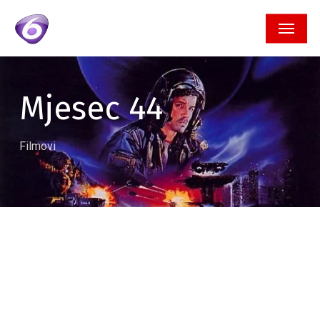
Skip
Menu
to
main
content
Mjesec 44
Filmovi