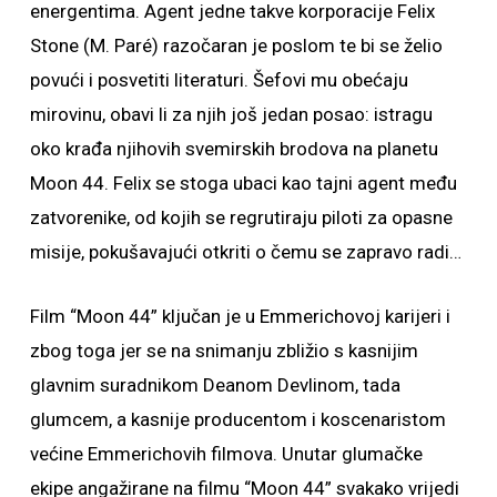
energentima. Agent jedne takve korporacije Felix
Stone (M. Paré) razočaran je poslom te bi se želio
povući i posvetiti literaturi. Šefovi mu obećaju
mirovinu, obavi li za njih još jedan posao: istragu
oko krađa njihovih svemirskih brodova na planetu
Moon 44. Felix se stoga ubaci kao tajni agent među
zatvorenike, od kojih se regrutiraju piloti za opasne
misije, pokušavajući otkriti o čemu se zapravo radi…
Film “Moon 44” ključan je u Emmerichovoj karijeri i
zbog toga jer se na snimanju zbližio s kasnijim
glavnim suradnikom Deanom Devlinom, tada
glumcem, a kasnije producentom i koscenaristom
većine Emmerichovih filmova. Unutar glumačke
ekipe angažirane na filmu “Moon 44” svakako vrijedi