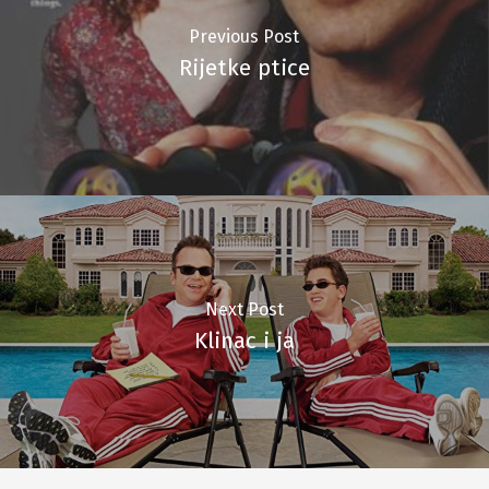
Previous Post
Rijetke ptice
Next Post
Klinac i ja