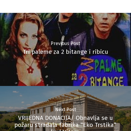
Previous Post
Tri paleme za 2 bitange i ribicu
Next Post
VRIJEDNA DONACIJA/ Obnavlja se u
požaru stradala fabrika “Eko Trstika”