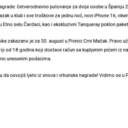
 nagrade: četverodnevno putovanje za dvije osobe u Španiju 
lazak u klub i sve troškove za jednu noć, novi iPhone 16, vik
Etno selu Čardaci, kao i ekskluzivni Tanqueray poklon paket
nika zakazano je za 30. august u Pivnici Crni Mačak. Pravo u
ariji od 18 godina koji dostave račun sa kupljenim pićem iz n
avno unesenim podacima.
ku da osvojiš ljeto iz snova i vrhunske nagrade! Vidimo se u P
eni članci