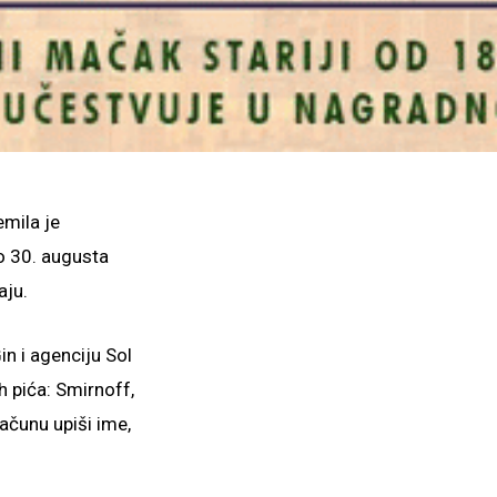
emila je
o 30. augusta
aju.
n i agenciju Sol
h pića: Smirnoff,
ačunu upiši ime,