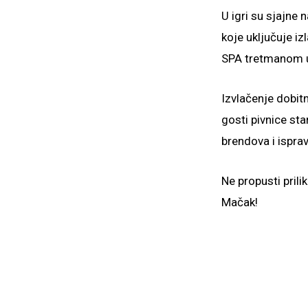
U igri su sjajne
koje uključuje iz
SPA tretmanom u 
Izvlačenje dobit
gosti pivnice st
brendova i ispr
Ne propusti prili
Mačak!
Preporuč