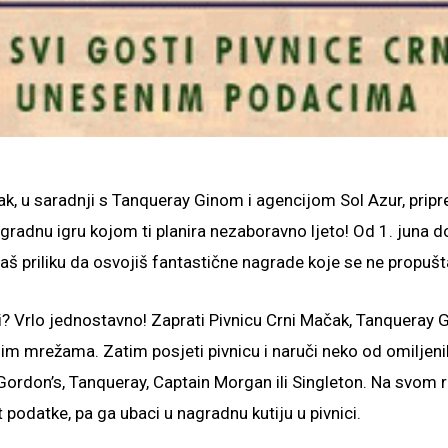
ak, u saradnji s Tanqueray Ginom i agencijom Sol Azur, pripr
gradnu igru kojom ti planira nezaboravno ljeto! Od 1. juna d
aš priliku da osvojiš fantastične nagrade koje se ne propušt
? Vrlo jednostavno! Zaprati Pivnicu Crni Mačak, Tanqueray Gi
im mrežama. Zatim posjeti pivnicu i naruči neko od omiljeni
Gordon’s, Tanqueray, Captain Morgan ili Singleton. Na svom r
 podatke, pa ga ubaci u nagradnu kutiju u pivnici.