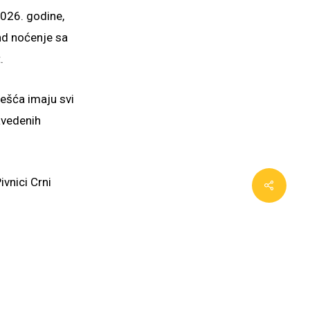
2026. godine,
end noćenje sa
.
češća imaju svi
avedenih
ivnici Crni