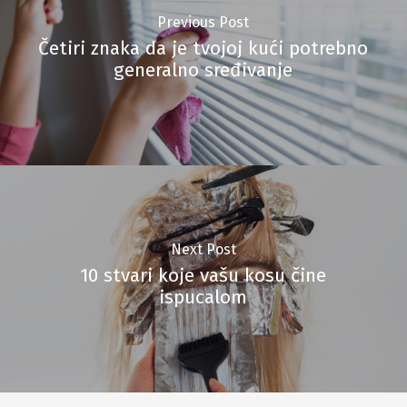
Previous Post
Četiri znaka da je tvojoj kući potrebno
generalno sređivanje
Next Post
10 stvari koje vašu kosu čine
ispucalom