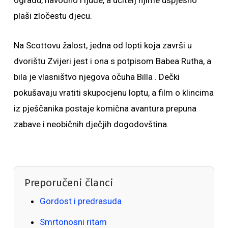
ogradu, navodno i ljude, a učitelj njime uspješno
plaši zločestu djecu.
Na Scottovu žalost, jedna od lopti koja završi u
dvorištu Zvijeri jest i ona s potpisom Babea Rutha, a
bila je vlasništvo njegova očuha Billa . Dečki
pokušavaju vratiti skupocjenu loptu, a film o klincima
iz pješčanika postaje komična avantura prepuna
zabave i neobičnih dječjih dogodovština.
Preporučeni članci
Gordost i predrasuda
Smrtonosni ritam