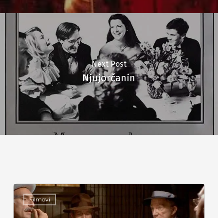
Next Post
Njujorčanin
Filmovi