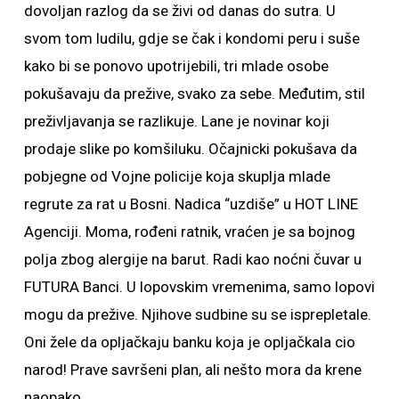
dovoljan razlog da se živi od danas do sutra. U
svom tom ludilu, gdje se čak i kondomi peru i suše
kako bi se ponovo upotrijebili, tri mlade osobe
pokušavaju da prežive, svako za sebe. Međutim, stil
preživljavanja se razlikuje. Lane je novinar koji
prodaje slike po komšiluku. Očajnicki pokušava da
pobjegne od Vojne policije koja skuplja mlade
regrute za rat u Bosni. Nadica “uzdiše” u HOT LINE
Agenciji. Moma, rođeni ratnik, vraćen je sa bojnog
polja zbog alergije na barut. Radi kao noćni čuvar u
FUTURA Banci. U lopovskim vremenima, samo lopovi
mogu da prežive. Njihove sudbine su se isprepletale.
Oni žele da opljačkaju banku koja je opljačkala cio
narod! Prave savršeni plan, ali nešto mora da krene
naopako…