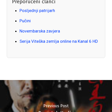
Preporučeni članci
Posljednji patrijarh
Pučini
Novembarska zavjera
Serija Viteška zemlja online na Kanal 6 HD
Previous Post