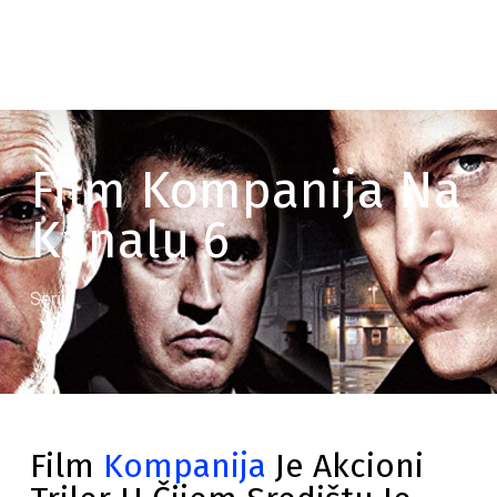
Film Kompanija Na
Kanalu 6
Serije
Film
Kompanija
Je Akcioni