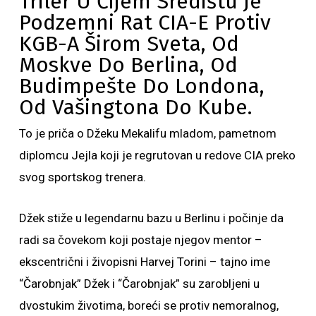
Triler U Čijem Središtu Je
Podzemni Rat CIA-E Protiv
KGB-A Širom Sveta, Od
Moskve Do Berlina, Od
Budimpešte Do Londona,
Od Vašingtona Do Kube.
To je priča o Džeku Mekalifu mladom, pametnom
diplomcu Jejla koji je regrutovan u redove CIA preko
svog sportskog trenera.
Džek stiže u legendarnu bazu u Berlinu i počinje da
radi sa čovekom koji postaje njegov mentor –
ekscentrični i živopisni Harvej Torini – tajno ime
“Čarobnjak” Džek i “Čarobnjak” su zarobljeni u
dvostukim životima, boreći se protiv nemoralnog,